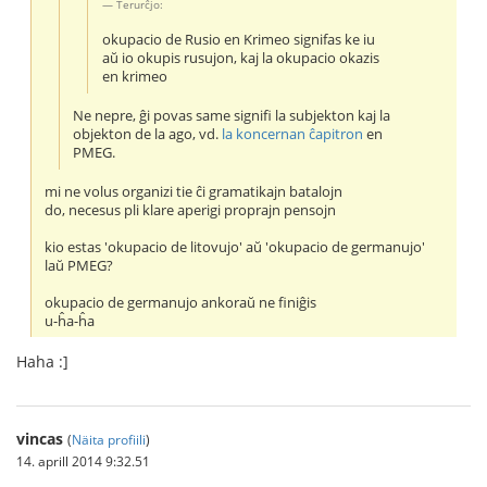
Terurĉjo:
okupacio de Rusio en Krimeo signifas ke iu
aŭ io okupis rusujon, kaj la okupacio okazis
en krimeo
Ne nepre, ĝi povas same signifi la subjekton kaj la
objekton de la ago, vd.
la koncernan ĉapitron
en
PMEG.
mi ne volus organizi tie ĉi gramatikajn batalojn
do, necesus pli klare aperigi proprajn pensojn
kio estas 'okupacio de litovujo' aŭ 'okupacio de germanujo'
laŭ PMEG?
okupacio de germanujo ankoraŭ ne finiĝis
u-ĥa-ĥa
Haha :]
vincas
(
Näita profiili
)
14. aprill 2014 9:32.51