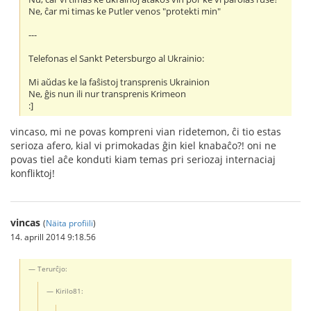
Ne, ĉar mi timas ke Putler venos "protekti min"
---
Telefonas el Sankt Petersburgo al Ukrainio:
Mi aŭdas ke la faŝistoj transprenis Ukrainion
Ne, ĝis nun ili nur transprenis Krimeon
:]
vincaso, mi ne povas kompreni vian ridetemon, ĉi tio estas
serioza afero, kial vi primokadas ĝin kiel knabaĉo?! oni ne
povas tiel aĉe konduti kiam temas pri seriozaj internaciaj
konfliktoj!
vincas
(
Näita profiili
)
14. aprill 2014 9:18.56
Terurĉjo:
Kirilo81: