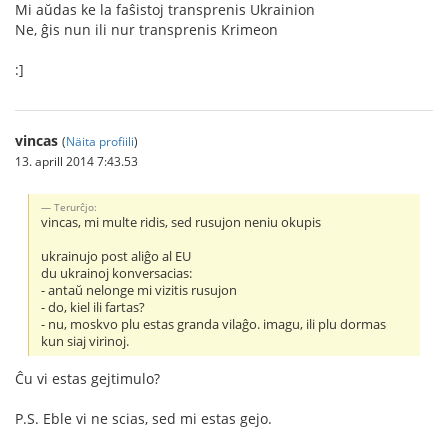
Mi aŭdas ke la faŝistoj transprenis Ukrainion
Ne, ĝis nun ili nur transprenis Krimeon
:]
vincas
(
Näita profiili
)
13. aprill 2014 7:43.53
Terurĉjo:
vincas, mi multe ridis, sed rusujon neniu okupis
ukrainujo post aliĝo al EU
du ukrainoj konversacias:
- antaŭ nelonge mi vizitis rusujon
- do, kiel ili fartas?
- nu, moskvo plu estas granda vilaĝo. imagu, ili plu dormas
kun siaj virinoj.
Ĉu vi estas gejtimulo?
P.S. Eble vi ne scias, sed mi estas gejo.