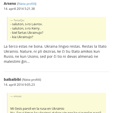
Arseno
(
Näita profiili
)
14. aprill 2014 5:21.38
Terurĉjo:
- saluton, s-ro Lavrov.
- saluton, s-ro Kerry.
- kiel fartas Ukrainujo?
- kia Ukrainujo?
La ŝerco estas ne bona. Ukraina lingvo restas. Restas la ŝtato
Ukrainio. Nature, ni pli deziras, ke ĉi tiu ŝtato amikos kun
Rusio, ne kun Usono, sed por ĉi tio ni devas almenaŭ ne
malestimi ĝin...
baibaibibi
(Näita profiili)
14. aprill 2014 9:05.23
vincas:
Mi ĉesis paroli en la rusa en Ukrainio
Nu, ĉar vi timas ke ukrainoj atakos vin por ke vi parolas ruse?