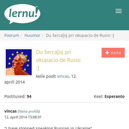
Sisu
juurde
Men
Foorum
Huumor
Du ŝercaĵoj pri okupacio de Rusio :]
Du ŝercaĵoj pri
Vasta
okupacio de Rusio
:]
kelle poolt
vincas
, 12.
aprill 2014
Postitused:
94
Keel:
Esperanto
vincas
(
Näita profiili
)
12. aprill 2014 15:08.01
"I have stopped speaking Russian in Ukraine"