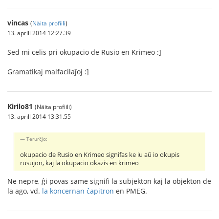
vincas
(
Näita profiili
)
13. aprill 2014 12:27.39
Sed mi celis pri okupacio de Rusio en Krimeo :]
Gramatikaj malfacilaĵoj :]
Kirilo81
(Näita profiili)
13. aprill 2014 13:31.55
Terurĉjo:
okupacio de Rusio en Krimeo signifas ke iu aŭ io okupis
rusujon, kaj la okupacio okazis en krimeo
Ne nepre, ĝi povas same signifi la subjekton kaj la objekton de
la ago, vd.
la koncernan ĉapitron
en PMEG.