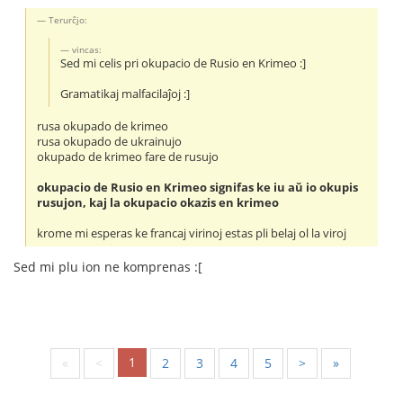
Terurĉjo:
vincas:
Sed mi celis pri okupacio de Rusio en Krimeo :]
Gramatikaj malfacilaĵoj :]
rusa okupado de krimeo
rusa okupado de ukrainujo
okupado de krimeo fare de rusujo
okupacio de Rusio en Krimeo signifas ke iu aŭ io okupis
rusujon, kaj la okupacio okazis en krimeo
krome mi esperas ke francaj virinoj estas pli belaj ol la viroj
Sed mi plu ion ne komprenas :[
1
«
<
2
3
4
5
>
»