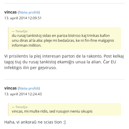
vincas
(
Näita profiili
)
13. aprill 2014 12:09.51
Terurĉjo:
du rusaj tankistoj sidas en pariza bistroo kaj trinkas kafon
unu diras al la alia: pleje mi bedaŭras, ke ni fin-fine malgajnis
informan militon.
Vi prisilentis la plej interesan parton de la rakonto. Post kelkaj
tagoj tiuj du rusaj tankistoj ekamiĝis unua la alian. Ĉar EU
infektigis ilin per gejviruso.
vincas
(
Näita profiili
)
13. aprill 2014 12:24.43
Terurĉjo:
vincas, mi multe ridis, sed rusujon neniu okupis
Haha, vi ankoraŭ ne scias tion :]