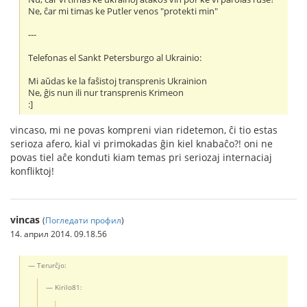
Ne, ĉar mi timas ke Putler venos "protekti min"
---
Telefonas el Sankt Petersburgo al Ukrainio:
Mi aŭdas ke la faŝistoj transprenis Ukrainion
Ne, ĝis nun ili nur transprenis Krimeon
:]
vincaso, mi ne povas kompreni vian ridetemon, ĉi tio estas
serioza afero, kial vi primokadas ĝin kiel knabaĉo?! oni ne
povas tiel aĉe konduti kiam temas pri seriozaj internaciaj
konfliktoj!
vincas
(
Погледати профил
)
14. април 2014. 09.18.56
Terurĉjo:
Kirilo81: