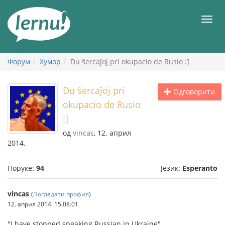
У
садржају
Мен
Форум
Хумор
Du ŝercaĵoj pri okupacio de Rusio :]
Du ŝercaĵoj pri
Одговорити
okupacio de Rusio
:]
од
vincas
, 12. април
2014.
Поруке:
94
Језик:
Esperanto
vincas
(
Погледати профил
)
12. април 2014. 15.08.01
"I have stopped speaking Russian in Ukraine"