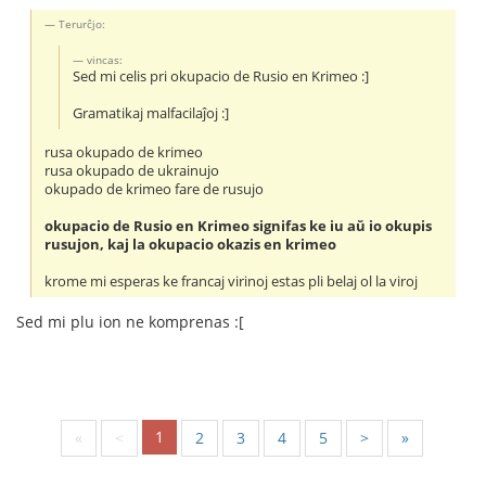
Terurĉjo:
vincas:
Sed mi celis pri okupacio de Rusio en Krimeo :]
Gramatikaj malfacilaĵoj :]
rusa okupado de krimeo
rusa okupado de ukrainujo
okupado de krimeo fare de rusujo
okupacio de Rusio en Krimeo signifas ke iu aŭ io okupis
rusujon, kaj la okupacio okazis en krimeo
krome mi esperas ke francaj virinoj estas pli belaj ol la viroj
Sed mi plu ion ne komprenas :[
1
«
<
2
3
4
5
>
»