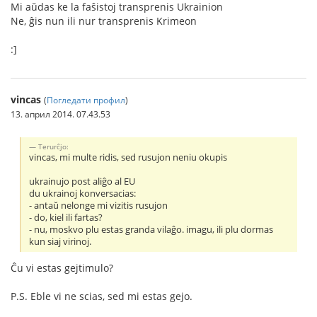
Mi aŭdas ke la faŝistoj transprenis Ukrainion
Ne, ĝis nun ili nur transprenis Krimeon
:]
vincas
(
Погледати профил
)
13. април 2014. 07.43.53
Terurĉjo:
vincas, mi multe ridis, sed rusujon neniu okupis
ukrainujo post aliĝo al EU
du ukrainoj konversacias:
- antaŭ nelonge mi vizitis rusujon
- do, kiel ili fartas?
- nu, moskvo plu estas granda vilaĝo. imagu, ili plu dormas
kun siaj virinoj.
Ĉu vi estas gejtimulo?
P.S. Eble vi ne scias, sed mi estas gejo.