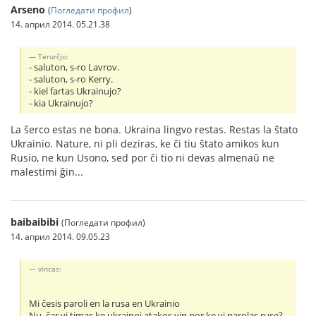
Arseno
(
Погледати профил
)
14. април 2014. 05.21.38
Terurĉjo:
- saluton, s-ro Lavrov.
- saluton, s-ro Kerry.
- kiel fartas Ukrainujo?
- kia Ukrainujo?
La ŝerco estas ne bona. Ukraina lingvo restas. Restas la ŝtato
Ukrainio. Nature, ni pli deziras, ke ĉi tiu ŝtato amikos kun
Rusio, ne kun Usono, sed por ĉi tio ni devas almenaŭ ne
malestimi ĝin...
baibaibibi
(Погледати профил)
14. април 2014. 09.05.23
vincas:
Mi ĉesis paroli en la rusa en Ukrainio
Nu, ĉar vi timas ke ukrainoj atakos vin por ke vi parolas ruse?