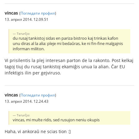
vincas
(
Погледати профил
)
13. април 2014. 12.09.51
Terurĉjo:
du rusaj tankistoj sidas en pariza bistroo kaj trinkas kafon
unu diras al la alia: pleje mi bedaŭras, ke ni fin-fine malgajnis
informan militon.
Vi prisilentis la plej interesan parton de la rakonto. Post kelkaj
tagoj tiuj du rusaj tankistoj ekamiĝis unua la alian. Ĉar EU
infektigis ilin per gejviruso.
vincas
(
Погледати профил
)
13. април 2014. 12.24.43
Terurĉjo:
vincas, mi multe ridis, sed rusujon neniu okupis
Haha, vi ankoraŭ ne scias tion :]