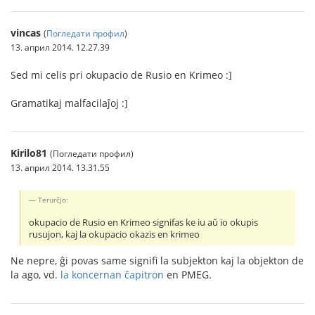
vincas
(
Погледати профил
)
13. април 2014. 12.27.39
Sed mi celis pri okupacio de Rusio en Krimeo :]
Gramatikaj malfacilaĵoj :]
Kirilo81
(Погледати профил)
13. април 2014. 13.31.55
Terurĉjo:
okupacio de Rusio en Krimeo signifas ke iu aŭ io okupis
rusujon, kaj la okupacio okazis en krimeo
Ne nepre, ĝi povas same signifi la subjekton kaj la objekton de
la ago, vd.
la koncernan ĉapitron
en PMEG.