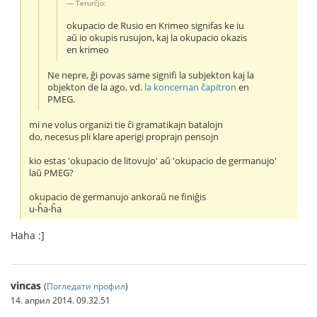
Terurĉjo:
okupacio de Rusio en Krimeo signifas ke iu
aŭ io okupis rusujon, kaj la okupacio okazis
en krimeo
Ne nepre, ĝi povas same signifi la subjekton kaj la
objekton de la ago, vd.
la koncernan ĉapitron
en
PMEG.
mi ne volus organizi tie ĉi gramatikajn batalojn
do, necesus pli klare aperigi proprajn pensojn
kio estas 'okupacio de litovujo' aŭ 'okupacio de germanujo'
laŭ PMEG?
okupacio de germanujo ankoraŭ ne finiĝis
u-ĥa-ĥa
Haha :]
vincas
(
Погледати профил
)
14. април 2014. 09.32.51