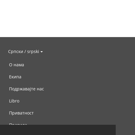
Српски / srpski
О нама
Екипа
Подржавајте нас
Libro
Приватност
Правила