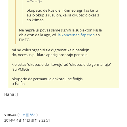
Terurĉjo:
okupacio de Rusio en Krimeo signifas ke iu
aŭ io okupis rusujon, kaj la okupacio okazis
en krimeo
Ne nepre, ĝi povas same signifi la subjekton kaj la
objekton de la ago, vd.
la koncernan ĉapitron
en
PMEG.
mi ne volus organizi tie ĉi gramatikajn batalojn
do, necesus pli klare aperigi proprajn pensojn
kio estas 'okupacio de litovujo' aŭ 'okupacio de germanujo'
laŭ PMEG?
okupacio de germanujo ankoraŭ ne finiĝis
u-ĥa-ĥa
Haha :]
vincas
(
프로필 보기
)
2014년 4월 14일 오전 9:32:51