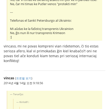
Ne, ĉar mi timas ke Putler venos "protekti min"
---
Telefonas el Sankt Petersburgo al Ukrainio:
Mi aŭdas ke la faŝistoj transprenis Ukrainion
Ne, ĝis nun ili nur transprenis Krimeon
:]
vincaso, mi ne povas kompreni vian ridetemon, ĉi tio estas
serioza afero, kial vi primokadas ĝin kiel knabaĉo?! oni ne
povas tiel aĉe konduti kiam temas pri seriozaj internaciaj
konfliktoj!
vincas
(
프로필 보기
)
2014년 4월 14일 오전 9:18:56
Terurĉjo:
Kirilo81: