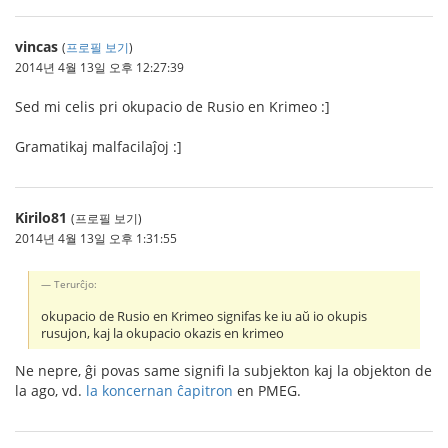
vincas
(
프로필 보기
)
2014년 4월 13일 오후 12:27:39
Sed mi celis pri okupacio de Rusio en Krimeo :]
Gramatikaj malfacilaĵoj :]
Kirilo81
(프로필 보기)
2014년 4월 13일 오후 1:31:55
Terurĉjo:
okupacio de Rusio en Krimeo signifas ke iu aŭ io okupis
rusujon, kaj la okupacio okazis en krimeo
Ne nepre, ĝi povas same signifi la subjekton kaj la objekton de
la ago, vd.
la koncernan ĉapitron
en PMEG.