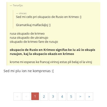
Terurĉjo:
vincas:
Sed mi celis pri okupacio de Rusio en Krimeo :]
Gramatikaj malfacilaĵoj :]
rusa okupado de krimeo
rusa okupado de ukrainujo
okupado de krimeo fare de rusujo
okupacio de Rusio en Krimeo signifas ke iu aŭ io okupis
rusujon, kaj la okupacio okazis en krimeo
krome mi esperas ke francaj virinoj estas pli belaj ol la viroj
Sed mi plu ion ne komprenas :[
1
«
<
2
3
4
5
>
»