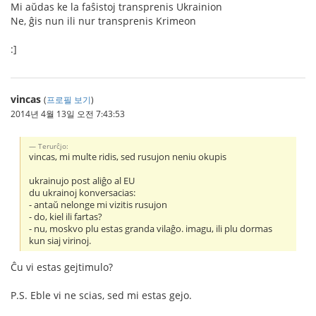
Mi aŭdas ke la faŝistoj transprenis Ukrainion
Ne, ĝis nun ili nur transprenis Krimeon
:]
vincas
(
프로필 보기
)
2014년 4월 13일 오전 7:43:53
Terurĉjo:
vincas, mi multe ridis, sed rusujon neniu okupis
ukrainujo post aliĝo al EU
du ukrainoj konversacias:
- antaŭ nelonge mi vizitis rusujon
- do, kiel ili fartas?
- nu, moskvo plu estas granda vilaĝo. imagu, ili plu dormas
kun siaj virinoj.
Ĉu vi estas gejtimulo?
P.S. Eble vi ne scias, sed mi estas gejo.