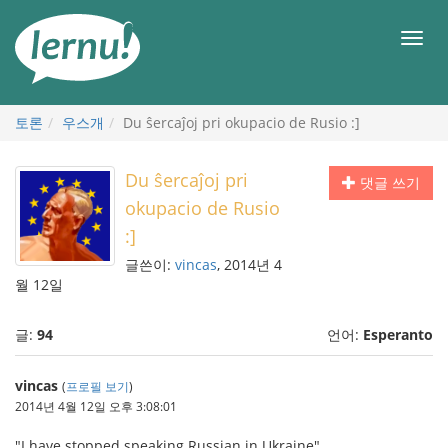
본
문
메
으
뉴
로
토론
우스개
Du ŝercaĵoj pri okupacio de Rusio :]
Du ŝercaĵoj pri
댓글 쓰기
okupacio de Rusio
:]
글쓴이:
vincas
, 2014년 4
월 12일
글:
94
언어:
Esperanto
vincas
(
프로필 보기
)
2014년 4월 12일 오후 3:08:01
"I have stopped speaking Russian in Ukraine"