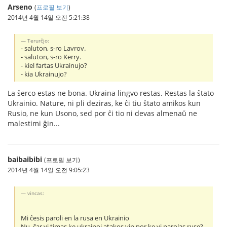
Arseno
(
프로필 보기
)
2014년 4월 14일 오전 5:21:38
Terurĉjo:
- saluton, s-ro Lavrov.
- saluton, s-ro Kerry.
- kiel fartas Ukrainujo?
- kia Ukrainujo?
La ŝerco estas ne bona. Ukraina lingvo restas. Restas la ŝtato
Ukrainio. Nature, ni pli deziras, ke ĉi tiu ŝtato amikos kun
Rusio, ne kun Usono, sed por ĉi tio ni devas almenaŭ ne
malestimi ĝin...
baibaibibi
(프로필 보기)
2014년 4월 14일 오전 9:05:23
vincas:
Mi ĉesis paroli en la rusa en Ukrainio
Nu, ĉar vi timas ke ukrainoj atakos vin por ke vi parolas ruse?