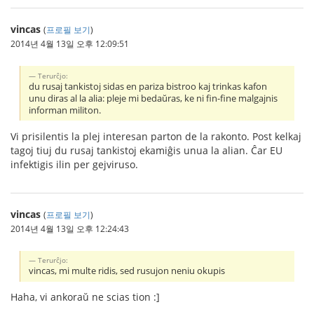
vincas
(
프로필 보기
)
2014년 4월 13일 오후 12:09:51
Terurĉjo:
du rusaj tankistoj sidas en pariza bistroo kaj trinkas kafon
unu diras al la alia: pleje mi bedaŭras, ke ni fin-fine malgajnis
informan militon.
Vi prisilentis la plej interesan parton de la rakonto. Post kelkaj
tagoj tiuj du rusaj tankistoj ekamiĝis unua la alian. Ĉar EU
infektigis ilin per gejviruso.
vincas
(
프로필 보기
)
2014년 4월 13일 오후 12:24:43
Terurĉjo:
vincas, mi multe ridis, sed rusujon neniu okupis
Haha, vi ankoraŭ ne scias tion :]