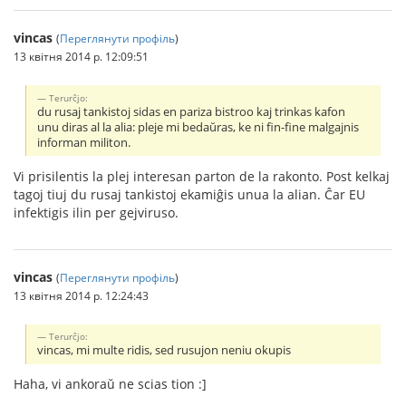
vincas
(
Переглянути профіль
)
13 квітня 2014 р. 12:09:51
Terurĉjo:
du rusaj tankistoj sidas en pariza bistroo kaj trinkas kafon
unu diras al la alia: pleje mi bedaŭras, ke ni fin-fine malgajnis
informan militon.
Vi prisilentis la plej interesan parton de la rakonto. Post kelkaj
tagoj tiuj du rusaj tankistoj ekamiĝis unua la alian. Ĉar EU
infektigis ilin per gejviruso.
vincas
(
Переглянути профіль
)
13 квітня 2014 р. 12:24:43
Terurĉjo:
vincas, mi multe ridis, sed rusujon neniu okupis
Haha, vi ankoraŭ ne scias tion :]