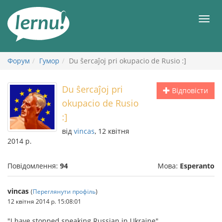
До
змісту
Мен
Форум
Гумор
Du ŝercaĵoj pri okupacio de Rusio :]
Du ŝercaĵoj pri
Відповісти
okupacio de Rusio
:]
від
vincas
, 12 квітня
2014 р.
Повідомлення:
94
Мова:
Esperanto
vincas
(
Переглянути профіль
)
12 квітня 2014 р. 15:08:01
"I have stopped speaking Russian in Ukraine"