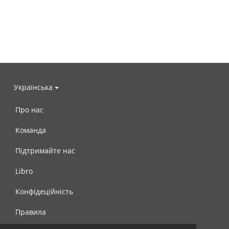
Українська
Про нас
Команда
Підтримайте нас
Libro
Конфідеційність
Правила