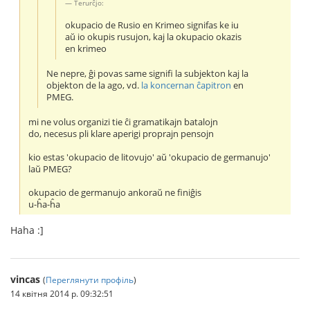
Terurĉjo:
okupacio de Rusio en Krimeo signifas ke iu
aŭ io okupis rusujon, kaj la okupacio okazis
en krimeo
Ne nepre, ĝi povas same signifi la subjekton kaj la
objekton de la ago, vd.
la koncernan ĉapitron
en
PMEG.
mi ne volus organizi tie ĉi gramatikajn batalojn
do, necesus pli klare aperigi proprajn pensojn
kio estas 'okupacio de litovujo' aŭ 'okupacio de germanujo'
laŭ PMEG?
okupacio de germanujo ankoraŭ ne finiĝis
u-ĥa-ĥa
Haha :]
vincas
(
Переглянути профіль
)
14 квітня 2014 р. 09:32:51