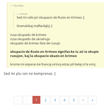
Terurĉjo:
vincas:
Sed mi celis pri okupacio de Rusio en Krimeo :]
Gramatikaj malfacilaĵoj :]
rusa okupado de krimeo
rusa okupado de ukrainujo
okupado de krimeo fare de rusujo
okupacio de Rusio en Krimeo signifas ke iu aŭ io okupis
rusujon, kaj la okupacio okazis en krimeo
krome mi esperas ke francaj virinoj estas pli belaj ol la viroj
Sed mi plu ion ne komprenas :[
1
«
<
2
3
4
5
>
»