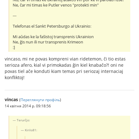
Ne, ĉar mi timas ke Putler venos "protekti min"
---
Telefonas el Sankt Petersburgo al Ukrainio:
Mi aŭdas ke la faŝistoj transprenis Ukrainion
Ne, ĝis nun ili nur transprenis Krimeon
:]
vincaso, mi ne povas kompreni vian ridetemon, ĉi tio estas
serioza afero, kial vi primokadas ĝin kiel knabaĉo?! oni ne
povas tiel aĉe konduti kiam temas pri seriozaj internaciaj
konfliktoj!
vincas
(
Переглянути профіль
)
14 квітня 2014 р. 09:18:56
Terurĉjo:
Kirilo81: