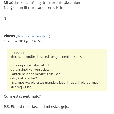
Mi aŭdas ke la faŝistoj transprenis Ukrainion
Ne, ĝis nun ili nur transprenis Krimeon
:]
vincas
(
Переглянути профіль
)
13 квітня 2014 р. 07:43:53
Terurĉjo:
vincas, mi multe ridis, sed rusujon neniu okupis
ukrainujo post aliĝo al EU
du ukrainoj konversacias:
- antaŭ nelonge mi vizitis rusujon
- do, kiel ili fartas?
- nu, moskvo plu estas granda vilaĝo. imagu, ili plu dormas
kun siaj virinoj.
Ĉu vi estas gejtimulo?
P.S. Eble vi ne scias, sed mi estas gejo.