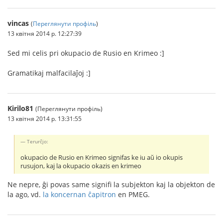
vincas
(
Переглянути профіль
)
13 квітня 2014 р. 12:27:39
Sed mi celis pri okupacio de Rusio en Krimeo :]
Gramatikaj malfacilaĵoj :]
Kirilo81
(Переглянути профіль)
13 квітня 2014 р. 13:31:55
Terurĉjo:
okupacio de Rusio en Krimeo signifas ke iu aŭ io okupis
rusujon, kaj la okupacio okazis en krimeo
Ne nepre, ĝi povas same signifi la subjekton kaj la objekton de
la ago, vd.
la koncernan ĉapitron
en PMEG.