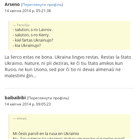
Arseno
(
Переглянути профіль
)
14 квітня 2014 р. 05:21:38
Terurĉjo:
- saluton, s-ro Lavrov.
- saluton, s-ro Kerry.
- kiel fartas Ukrainujo?
- kia Ukrainujo?
La ŝerco estas ne bona. Ukraina lingvo restas. Restas la ŝtato
Ukrainio. Nature, ni pli deziras, ke ĉi tiu ŝtato amikos kun
Rusio, ne kun Usono, sed por ĉi tio ni devas almenaŭ ne
malestimi ĝin...
baibaibibi
(Переглянути профіль)
14 квітня 2014 р. 09:05:23
vincas:
Mi ĉesis paroli en la rusa en Ukrainio
Nu, ĉar vi timas ke ukrainoj atakos vin por ke vi parolas ruse?