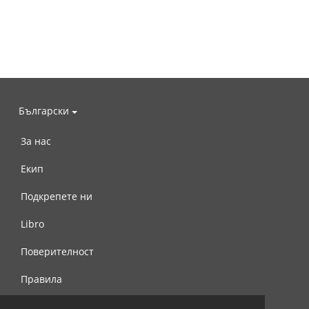
Български
За нас
Екип
Подкрепете ни
Libro
Поверителност
Правила
Свържете се с нас