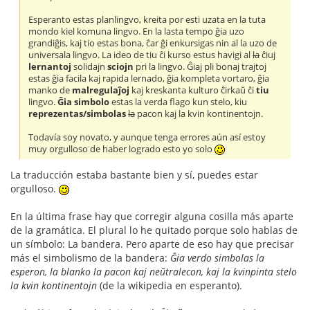
Esperanto estas planlingvo, kreita por esti uzata en la tuta
mondo kiel komuna lingvo. En la lasta tempo ĝia uzo
grandiĝis, kaj tio estas bona, ĉar ĝi enkursigas nin al la uzo de
universala lingvo. La ideo de tiu ĉi kurso estus havigi al
la
ĉiuj
lernantoj
solidajn
sciojn
pri la lingvo. Ĝiaj pli bonaj trajtoj
estas ĝia facila kaj rapida lernado, ĝia kompleta vortaro, ĝia
manko de
malregulaĵoj
kaj kreskanta kulturo ĉirkaŭ ĉi
tiu
lingvo.
Ĝia simbolo
estas la verda flago kun stelo, kiu
reprezentas/simbolas
la
pacon kaj la kvin kontinentojn.
Todavía soy novato, y aunque tenga errores aún así estoy
muy orgulloso de haber logrado esto yo solo
La traducción estaba bastante bien y sí, puedes estar
orgulloso.
En la última frase hay que corregir alguna cosilla más aparte
de la gramática. El plural lo he quitado porque solo hablas de
un símbolo: La bandera. Pero aparte de eso hay que precisar
más el simbolismo de la bandera:
Ĝia verdo simbolas la
esperon, la blanko la pacon kaj neŭtralecon, kaj la kvinpinta stelo
la kvin kontinentojn
(de la wikipedia en esperanto).