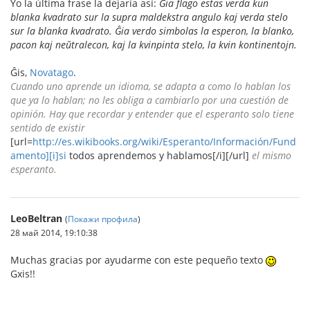
Yo la última frase la dejaría así:
Ĝia flago estas verda kun
blanka kvadrato sur la supra maldekstra angulo kaj verda stelo
sur la blanka kvadrato. Ĝia verdo simbolas la esperon, la blanko,
pacon kaj neŭtralecon, kaj la kvinpinta stelo, la kvin kontinentojn.
Ĝis,
Novatago
.
Cuando uno aprende un idioma, se adapta a como lo hablan los
que ya lo hablan; no les obliga a cambiarlo por una cuestión de
opinión. Hay que recordar y entender que el esperanto solo tiene
sentido de existir
[url=
http://es.wikibooks.org/wiki/Esperanto/Información/Fund
amento][i]si
todos aprendemos y hablamos[/i][/url]
el mismo
esperanto.
LeoBeltran
(
Покажи профила
)
28 май 2014, 19:10:38
Muchas gracias por ayudarme con este pequeño texto
Gxis!!