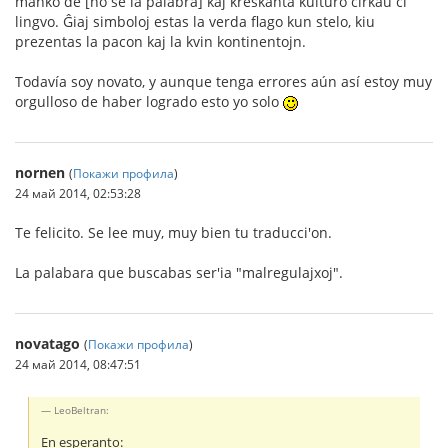
manko de [no se la palabra] kaj kreskanta kulturo ĉirkaŭ ĉi
lingvo. Ĝiaj simboloj estas la verda flago kun stelo, kiu
prezentas la pacon kaj la kvin kontinentojn.
Todavía soy novato, y aunque tenga errores aún así estoy muy
orgulloso de haber logrado esto yo solo
nornen
(
Покажи профила
)
24 май 2014, 02:53:28
Te felicito. Se lee muy, muy bien tu traducci'on.
La palabara que buscabas ser'ia "malregulajxoj".
novatago
(
Покажи профила
)
24 май 2014, 08:47:51
LeoBeltran:
En esperanto: