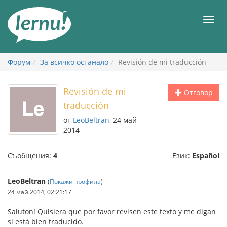
Към
съдържанието
Мен
Форум
За всичко останало
Revisión de mi traducción
Revisión de mi
Отговор
traducción
от
LeoBeltran
, 24 май
2014
Съобщения:
4
Език:
Español
LeoBeltran
(
Покажи профила
)
24 май 2014, 02:21:17
Saluton! Quisiera que por favor revisen este texto y me digan
si está bien traducido.