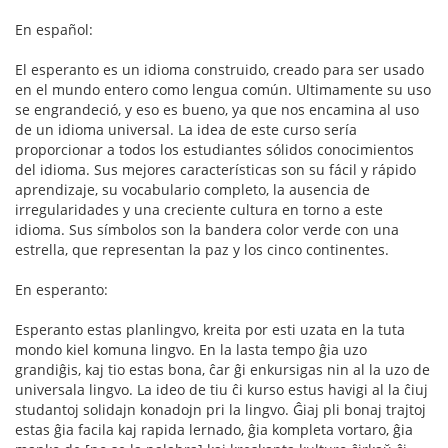
En español:
El esperanto es un idioma construido, creado para ser usado
en el mundo entero como lengua común. Ultimamente su uso
se engrandeció, y eso es bueno, ya que nos encamina al uso
de un idioma universal. La idea de este curso sería
proporcionar a todos los estudiantes sólidos conocimientos
del idioma. Sus mejores características son su fácil y rápido
aprendizaje, su vocabulario completo, la ausencia de
irregularidades y una creciente cultura en torno a este
idioma. Sus símbolos son la bandera color verde con una
estrella, que representan la paz y los cinco continentes.
En esperanto:
Esperanto estas planlingvo, kreita por esti uzata en la tuta
mondo kiel komuna lingvo. En la lasta tempo ĝia uzo
grandiĝis, kaj tio estas bona, ĉar ĝi enkursigas nin al la uzo de
universala lingvo. La ideo de tiu ĉi kurso estus havigi al la ĉiuj
studantoj solidajn konadojn pri la lingvo. Ĝiaj pli bonaj trajtoj
estas ĝia facila kaj rapida lernado, ĝia kompleta vortaro, ĝia