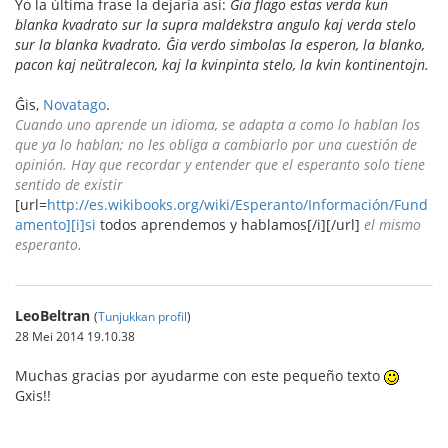
Yo la última frase la dejaría así:
Ĝia flago estas verda kun
blanka kvadrato sur la supra maldekstra angulo kaj verda stelo
sur la blanka kvadrato. Ĝia verdo simbolas la esperon, la blanko,
pacon kaj neŭtralecon, kaj la kvinpinta stelo, la kvin kontinentojn.
Ĝis,
Novatago
.
Cuando uno aprende un idioma, se adapta a como lo hablan los
que ya lo hablan; no les obliga a cambiarlo por una cuestión de
opinión. Hay que recordar y entender que el esperanto solo tiene
sentido de existir
[url=
http://es.wikibooks.org/wiki/Esperanto/Información/Fund
amento][i]si
todos aprendemos y hablamos[/i][/url]
el mismo
esperanto.
LeoBeltran
(
Tunjukkan profil
)
28 Mei 2014 19.10.38
Muchas gracias por ayudarme con este pequeño texto
Gxis!!