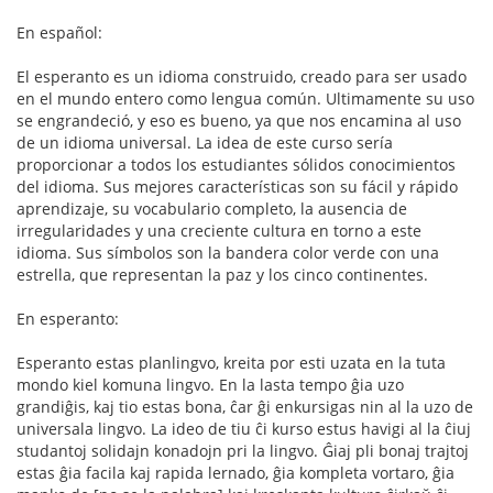
En español:
El esperanto es un idioma construido, creado para ser usado
en el mundo entero como lengua común. Ultimamente su uso
se engrandeció, y eso es bueno, ya que nos encamina al uso
de un idioma universal. La idea de este curso sería
proporcionar a todos los estudiantes sólidos conocimientos
del idioma. Sus mejores características son su fácil y rápido
aprendizaje, su vocabulario completo, la ausencia de
irregularidades y una creciente cultura en torno a este
idioma. Sus símbolos son la bandera color verde con una
estrella, que representan la paz y los cinco continentes.
En esperanto:
Esperanto estas planlingvo, kreita por esti uzata en la tuta
mondo kiel komuna lingvo. En la lasta tempo ĝia uzo
grandiĝis, kaj tio estas bona, ĉar ĝi enkursigas nin al la uzo de
universala lingvo. La ideo de tiu ĉi kurso estus havigi al la ĉiuj
studantoj solidajn konadojn pri la lingvo. Ĝiaj pli bonaj trajtoj
estas ĝia facila kaj rapida lernado, ĝia kompleta vortaro, ĝia