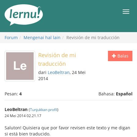
Ke
daftar
Men
isi
Forum
Mengenai hal lain
Revisión de mi traducción
Revisión de mi
Balas
traducción
dari
LeoBeltran
, 24 Mei
2014
Pesan:
4
Bahasa:
Español
LeoBeltran
(
Tunjukkan profil
)
24 Mei 2014 02.21.17
Saluton! Quisiera que por favor revisen este texto y me digan
si está bien traducido.