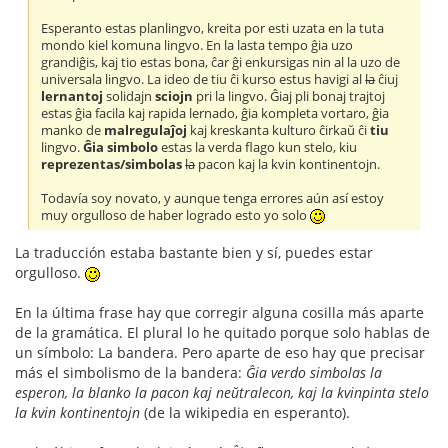
Esperanto estas planlingvo, kreita por esti uzata en la tuta
mondo kiel komuna lingvo. En la lasta tempo ĝia uzo
grandiĝis, kaj tio estas bona, ĉar ĝi enkursigas nin al la uzo de
universala lingvo. La ideo de tiu ĉi kurso estus havigi al
la
ĉiuj
lernantoj
solidajn
sciojn
pri la lingvo. Ĝiaj pli bonaj trajtoj
estas ĝia facila kaj rapida lernado, ĝia kompleta vortaro, ĝia
manko de
malregulaĵoj
kaj kreskanta kulturo ĉirkaŭ ĉi
tiu
lingvo.
Ĝia simbolo
estas la verda flago kun stelo, kiu
reprezentas/simbolas
la
pacon kaj la kvin kontinentojn.
Todavía soy novato, y aunque tenga errores aún así estoy
muy orgulloso de haber logrado esto yo solo
La traducción estaba bastante bien y sí, puedes estar
orgulloso.
En la última frase hay que corregir alguna cosilla más aparte
de la gramática. El plural lo he quitado porque solo hablas de
un símbolo: La bandera. Pero aparte de eso hay que precisar
más el simbolismo de la bandera:
Ĝia verdo simbolas la
esperon, la blanko la pacon kaj neŭtralecon, kaj la kvinpinta stelo
la kvin kontinentojn
(de la wikipedia en esperanto).