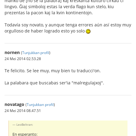
manko de [no se la palabra] kaj kreskanta kulturo ĉirkaŭ ĉi
lingvo. Ĝiaj simboloj estas la verda flago kun stelo, kiu
prezentas la pacon kaj la kvin kontinentojn.
Todavía soy novato, y aunque tenga errores aún así estoy muy
orgulloso de haber logrado esto yo solo
nornen
(
Tunjukkan profil
)
24 Mei 2014 02.53.28
Te felicito. Se lee muy, muy bien tu traducci'on.
La palabara que buscabas ser'ia "malregulajxoj".
novatago
(
Tunjukkan profil
)
24 Mei 2014 08.47.51
LeoBeltran:
En esperanto: