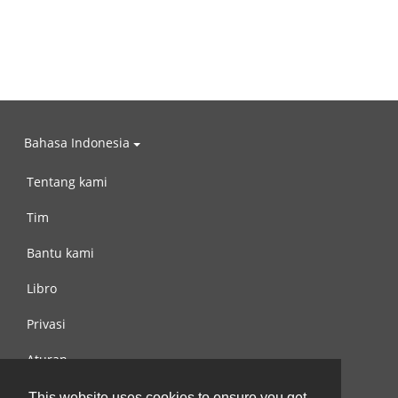
Bahasa Indonesia
Tentang kami
Tim
Bantu kami
Libro
Privasi
Aturan
Hubungi kami
This website uses cookies to ensure you get