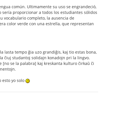
lengua común. Ultimamente su uso se engrandeció,
 sería proporcionar a todos los estudiantes sólidos
su vocabulario completo, la ausencia de
era color verde con una estrella, que representan
a lasta tempo ĝia uzo grandiĝis, kaj tio estas bona,
la ĉiuj studantoj solidajn konadojn pri la lingvo.
e [no se la palabra] kaj kreskanta kulturo ĉirkaŭ ĉi
inentojn.
o esto yo solo