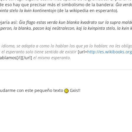
de eso hay que precisar más el simbolismo de la bandera:
Ĝia verd
pinta stelo la kvin kontinentojn
(de la wikipedia en esperanto).
ejaría así:
Ĝia flago estas verda kun blanka kvadrato sur la supra malde
peron, la blanko, pacon kaj neŭtralecon, kaj la kvinpinta stelo, la kvin 
dioma, se adapta a como lo hablan los que ya lo hablan; no les oblig
el esperanto solo tiene sentido de existir
[url=
http://es.wikibooks.or
blamos[/i][/url]
el mismo esperanto.
yudarme con este pequeño texto
Gxis!!