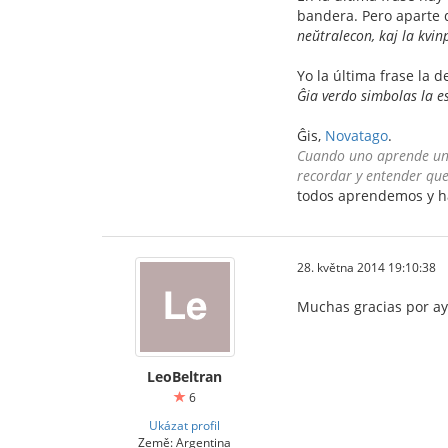
bandera. Pero aparte 
neŭtralecon, kaj la kvin
Yo la última frase la d
Ĝia verdo simbolas la es
Ĝis,
Novatago
.
Cuando uno aprende un i
recordar y entender que 
todos aprendemos y ha
28. května 2014 19:10:38
Muchas gracias por a
LeoBeltran
6
Ukázat profil
Země: Argentina