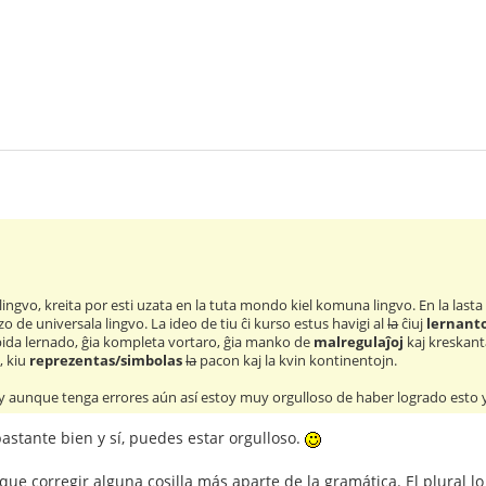
ingvo, kreita por esti uzata en la tuta mondo kiel komuna lingvo. En la lasta 
zo de universala lingvo. La ideo de tiu ĉi kurso estus havigi al
la
ĉiuj
lernant
rapida lernado, ĝia kompleta vortaro, ĝia manko de
malregulaĵoj
kaj kreskant
, kiu
reprezentas/simbolas
la
pacon kaj la kvin kontinentojn.
y aunque tenga errores aún así estoy muy orgulloso de haber logrado esto 
astante bien y sí, puedes estar orgulloso.
 que corregir alguna cosilla más aparte de la gramática. El plural 