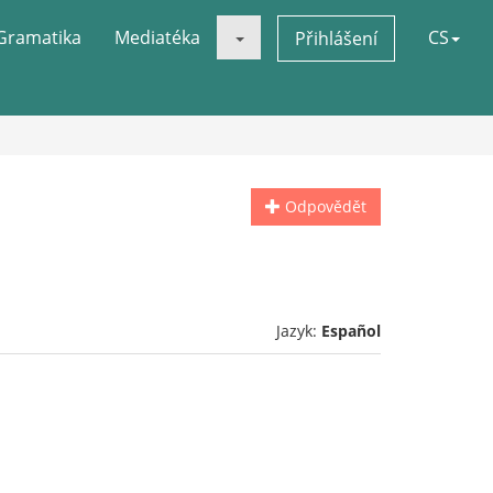
Gramatika
Mediatéka
CS
Přihlášení
Odpovědět
Jazyk:
Español