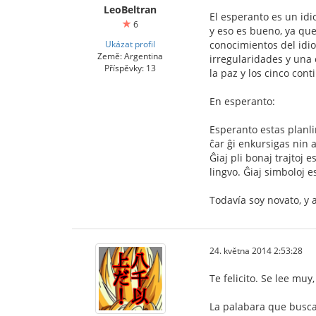
LeoBeltran
El esperanto es un id
6
y eso es bueno, ya que
Ukázat profil
conocimientos del idio
Země: Argentina
irregularidades y una 
Příspěvky: 13
la paz y los cinco cont
En esperanto:
Esperanto estas planli
ĉar ĝi enkursigas nin a
Ĝiaj pli bonaj trajtoj 
lingvo. Ĝiaj simboloj e
Todavía soy novato, y
24. května 2014 2:53:28
Te felicito. Se lee muy
La palabara que buscab