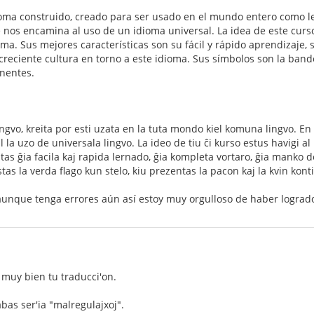
ioma construido, creado para ser usado en el mundo entero como 
 nos encamina al uso de un idioma universal. La idea de este curso
ma. Sus mejores características son su fácil y rápido aprendizaje, 
creciente cultura en torno a este idioma. Sus símbolos son la band
inentes.
ngvo, kreita por esti uzata en la tuta mondo kiel komuna lingvo. En l
l la uzo de universala lingvo. La ideo de tiu ĉi kurso estus havigi al 
estas ĝia facila kaj rapida lernado, ĝia kompleta vortaro, ĝia manko d
stas la verda flago kun stelo, kiu prezentas la pacon kaj la kvin kont
 aunque tenga errores aún así estoy muy orgulloso de haber lograd
, muy bien tu traducci'on.
as ser'ia "malregulajxoj".