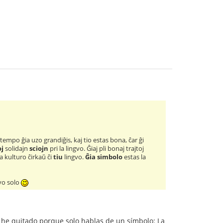
tempo ĝia uzo grandiĝis, kaj tio estas bona, ĉar ĝi
oj
solidajn
sciojn
pri la lingvo. Ĝiaj pli bonaj trajtoj
a kulturo ĉirkaŭ ĉi
tiu
lingvo.
Ĝia simbolo
estas la
yo solo
lo he quitado porque solo hablas de un símbolo: La