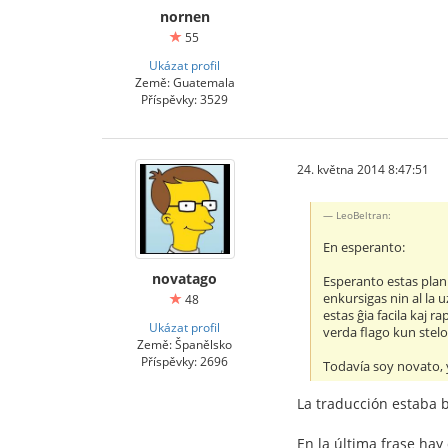
nornen
55
Ukázat profil
Země: Guatemala
Příspěvky: 3529
24. května 2014 8:47:51
LeoBeltran:
En esperanto:
novatago
Esperanto estas planl
enkursigas nin al la u
48
estas ĝia facila kaj 
Ukázat profil
verda flago kun stelo
Země: Španělsko
Příspěvky: 2696
Todavía soy novato, 
La traducción estaba b
En la última frase hay