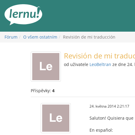
Přejít
k
obsahu
Fórum
O všem ostatním
Revisión de mi traducción
Revisión de mi tradu
od uživatele
LeoBeltran
ze dne 24. 
Příspěvky:
4
24. května 2014 2:21:17
Saluton! Quisiera que 
En español: