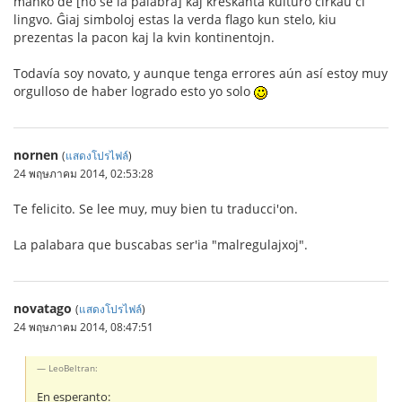
manko de [no se la palabra] kaj kreskanta kulturo ĉirkaŭ ĉi
lingvo. Ĝiaj simboloj estas la verda flago kun stelo, kiu
prezentas la pacon kaj la kvin kontinentojn.
Todavía soy novato, y aunque tenga errores aún así estoy muy
orgulloso de haber logrado esto yo solo
nornen
(
แสดงโปรไฟล์
)
24 พฤษภาคม 2014, 02:53:28
Te felicito. Se lee muy, muy bien tu traducci'on.
La palabara que buscabas ser'ia "malregulajxoj".
novatago
(
แสดงโปรไฟล์
)
24 พฤษภาคม 2014, 08:47:51
LeoBeltran:
En esperanto: