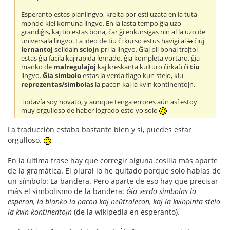
Esperanto estas planlingvo, kreita por esti uzata en la tuta
mondo kiel komuna lingvo. En la lasta tempo ĝia uzo
grandiĝis, kaj tio estas bona, ĉar ĝi enkursigas nin al la uzo de
universala lingvo. La ideo de tiu ĉi kurso estus havigi al
la
ĉiuj
lernantoj
solidajn
sciojn
pri la lingvo. Ĝiaj pli bonaj trajtoj
estas ĝia facila kaj rapida lernado, ĝia kompleta vortaro, ĝia
manko de
malregulaĵoj
kaj kreskanta kulturo ĉirkaŭ ĉi
tiu
lingvo.
Ĝia simbolo
estas la verda flago kun stelo, kiu
reprezentas/simbolas
la
pacon kaj la kvin kontinentojn.
Todavía soy novato, y aunque tenga errores aún así estoy
muy orgulloso de haber logrado esto yo solo
La traducción estaba bastante bien y sí, puedes estar
orgulloso.
En la última frase hay que corregir alguna cosilla más aparte
de la gramática. El plural lo he quitado porque solo hablas de
un símbolo: La bandera. Pero aparte de eso hay que precisar
más el simbolismo de la bandera:
Ĝia verdo simbolas la
esperon, la blanko la pacon kaj neŭtralecon, kaj la kvinpinta stelo
la kvin kontinentojn
(de la wikipedia en esperanto).