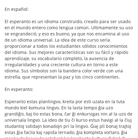
En español:
El esperanto es un idioma construido, creado para ser usado
en el mundo entero como lengua común. Ultimamente su uso
se engrandeció, y eso es bueno, ya que nos encamina al uso
de un idioma universal. La idea de este curso sería
proporcionar a todos los estudiantes sólidos conocimientos
del idioma. Sus mejores características son su fácil y rápido
aprendizaje, su vocabulario completo, la ausencia de
irregularidades y una creciente cultura en torno a este
idioma. Sus símbolos son la bandera color verde con una
estrella, que representan la paz y los cinco continentes.
En esperanto:
Esperanto estas planlingvo, kreita por esti uzata en la tuta
mondo kiel komuna lingvo. En la lasta tempo ĝia uzo
grandiĝis, kaj tio estas bona, ĉar ĝi enkursigas nin al la uzo de
universala lingvo. La ideo de tiu ĉi kurso estus havigi al la ĉiuj
studantoj solidajn konadojn pri la lingvo. Ĝiaj pli bonaj trajtoj
estas ĝia facila kaj rapida lernado, ĝia kompleta vortaro, ĝia