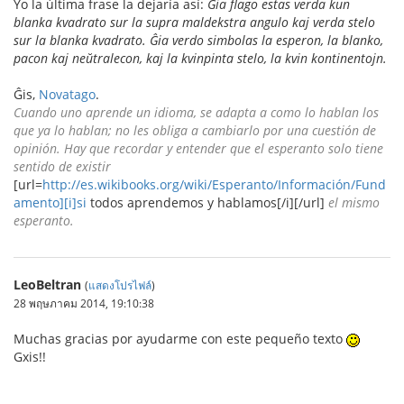
Yo la última frase la dejaría así:
Ĝia flago estas verda kun
blanka kvadrato sur la supra maldekstra angulo kaj verda stelo
sur la blanka kvadrato. Ĝia verdo simbolas la esperon, la blanko,
pacon kaj neŭtralecon, kaj la kvinpinta stelo, la kvin kontinentojn.
Ĝis,
Novatago
.
Cuando uno aprende un idioma, se adapta a como lo hablan los
que ya lo hablan; no les obliga a cambiarlo por una cuestión de
opinión. Hay que recordar y entender que el esperanto solo tiene
sentido de existir
[url=
http://es.wikibooks.org/wiki/Esperanto/Información/Fund
amento][i]si
todos aprendemos y hablamos[/i][/url]
el mismo
esperanto.
LeoBeltran
(
แสดงโปรไฟล์
)
28 พฤษภาคม 2014, 19:10:38
Muchas gracias por ayudarme con este pequeño texto
Gxis!!