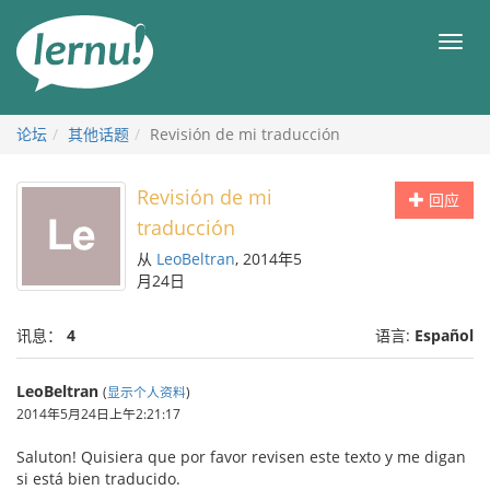
去
目
目
錄
录
頁
论坛
其他话题
Revisión de mi traducción
Revisión de mi
回应
traducción
从
LeoBeltran
, 2014年5
月24日
讯息：
4
语言:
Español
LeoBeltran
(
显示个人资料
)
2014年5月24日上午2:21:17
Saluton! Quisiera que por favor revisen este texto y me digan
si está bien traducido.