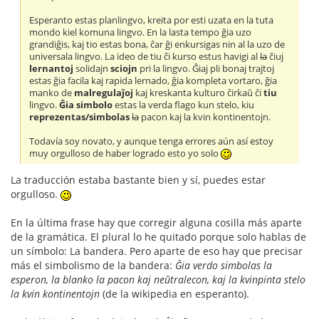
Esperanto estas planlingvo, kreita por esti uzata en la tuta
mondo kiel komuna lingvo. En la lasta tempo ĝia uzo
grandiĝis, kaj tio estas bona, ĉar ĝi enkursigas nin al la uzo de
universala lingvo. La ideo de tiu ĉi kurso estus havigi al
la
ĉiuj
lernantoj
solidajn
sciojn
pri la lingvo. Ĝiaj pli bonaj trajtoj
estas ĝia facila kaj rapida lernado, ĝia kompleta vortaro, ĝia
manko de
malregulaĵoj
kaj kreskanta kulturo ĉirkaŭ ĉi
tiu
lingvo.
Ĝia simbolo
estas la verda flago kun stelo, kiu
reprezentas/simbolas
la
pacon kaj la kvin kontinentojn.
Todavía soy novato, y aunque tenga errores aún así estoy
muy orgulloso de haber logrado esto yo solo
La traducción estaba bastante bien y sí, puedes estar
orgulloso.
En la última frase hay que corregir alguna cosilla más aparte
de la gramática. El plural lo he quitado porque solo hablas de
un símbolo: La bandera. Pero aparte de eso hay que precisar
más el simbolismo de la bandera:
Ĝia verdo simbolas la
esperon, la blanko la pacon kaj neŭtralecon, kaj la kvinpinta stelo
la kvin kontinentojn
(de la wikipedia en esperanto).