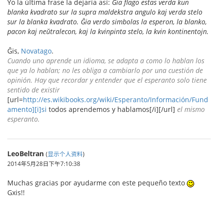
Yo la última frase la dejaría así:
Ĝia flago estas verda kun
blanka kvadrato sur la supra maldekstra angulo kaj verda stelo
sur la blanka kvadrato. Ĝia verdo simbolas la esperon, la blanko,
pacon kaj neŭtralecon, kaj la kvinpinta stelo, la kvin kontinentojn.
Ĝis,
Novatago
.
Cuando uno aprende un idioma, se adapta a como lo hablan los
que ya lo hablan; no les obliga a cambiarlo por una cuestión de
opinión. Hay que recordar y entender que el esperanto solo tiene
sentido de existir
[url=
http://es.wikibooks.org/wiki/Esperanto/Información/Fund
amento][i]si
todos aprendemos y hablamos[/i][/url]
el mismo
esperanto.
LeoBeltran
(
显示个人资料
)
2014年5月28日下午7:10:38
Muchas gracias por ayudarme con este pequeño texto
Gxis!!