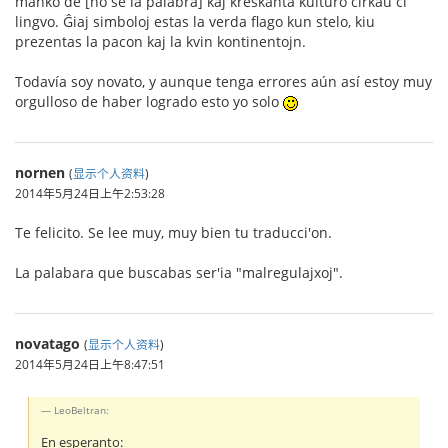
manko de [no se la palabra] kaj kreskanta kulturo ĉirkaŭ ĉi
lingvo. Ĝiaj simboloj estas la verda flago kun stelo, kiu
prezentas la pacon kaj la kvin kontinentojn.
Todavía soy novato, y aunque tenga errores aún así estoy muy
orgulloso de haber logrado esto yo solo
nornen
(
显示个人资料
)
2014年5月24日上午2:53:28
Te felicito. Se lee muy, muy bien tu traducci'on.
La palabara que buscabas ser'ia "malregulajxoj".
novatago
(
显示个人资料
)
2014年5月24日上午8:47:51
LeoBeltran:
En esperanto: