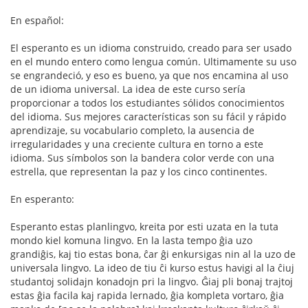
En español:
El esperanto es un idioma construido, creado para ser usado
en el mundo entero como lengua común. Ultimamente su uso
se engrandeció, y eso es bueno, ya que nos encamina al uso
de un idioma universal. La idea de este curso sería
proporcionar a todos los estudiantes sólidos conocimientos
del idioma. Sus mejores características son su fácil y rápido
aprendizaje, su vocabulario completo, la ausencia de
irregularidades y una creciente cultura en torno a este
idioma. Sus símbolos son la bandera color verde con una
estrella, que representan la paz y los cinco continentes.
En esperanto:
Esperanto estas planlingvo, kreita por esti uzata en la tuta
mondo kiel komuna lingvo. En la lasta tempo ĝia uzo
grandiĝis, kaj tio estas bona, ĉar ĝi enkursigas nin al la uzo de
universala lingvo. La ideo de tiu ĉi kurso estus havigi al la ĉiuj
studantoj solidajn konadojn pri la lingvo. Ĝiaj pli bonaj trajtoj
estas ĝia facila kaj rapida lernado, ĝia kompleta vortaro, ĝia