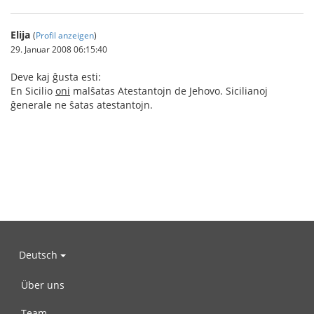
Elija
(
Profil anzeigen
)
29. Januar 2008 06:15:40
Deve kaj ĝusta esti:
En Sicilio
oni
malŝatas Atestantojn de Jehovo. Sicilianoj
ĝenerale ne ŝatas atestantojn.
Deutsch
Über uns
Team