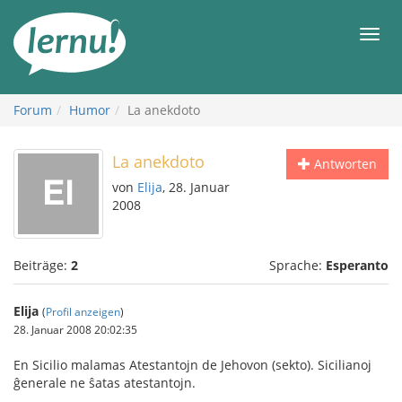
Zum
Inhalt
Men
Forum
Humor
La anekdoto
La anekdoto
Antworten
von
Elija
, 28. Januar
2008
Beiträge:
2
Sprache:
Esperanto
Elija
(
Profil anzeigen
)
28. Januar 2008 20:02:35
En Sicilio malamas Atestantojn de Jehovon (sekto). Sicilianoj
ĝenerale ne ŝatas atestantojn.