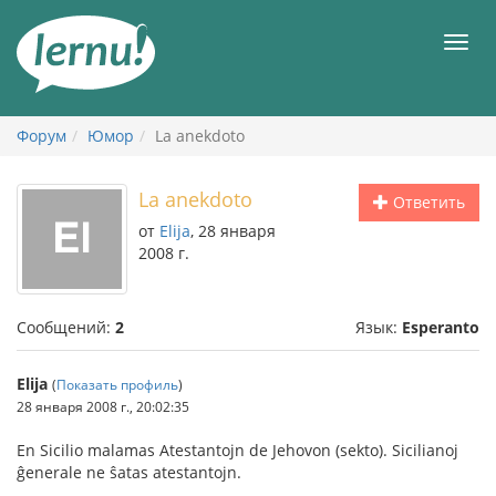
К
содержанию
Мен
Форум
Юмор
La anekdoto
La anekdoto
Ответить
от
Elija
, 28 января
2008 г.
Сообщений:
2
Язык:
Esperanto
Elija
(
Показать профиль
)
28 января 2008 г., 20:02:35
En Sicilio malamas Atestantojn de Jehovon (sekto). Sicilianoj
ĝenerale ne ŝatas atestantojn.