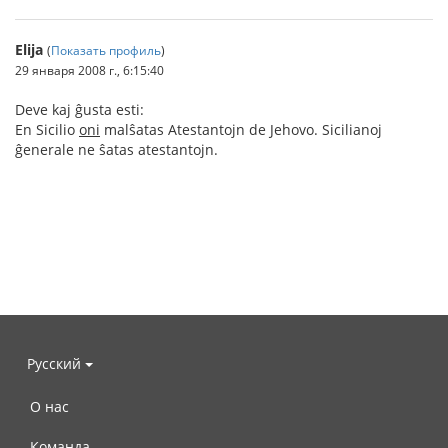
Elija
(
Показать профиль
)
29 января 2008 г., 6:15:40
Deve kaj ĝusta esti:
En Sicilio
oni
malŝatas Atestantojn de Jehovo. Sicilianoj
ĝenerale ne ŝatas atestantojn.
Русский
О нас
Команда