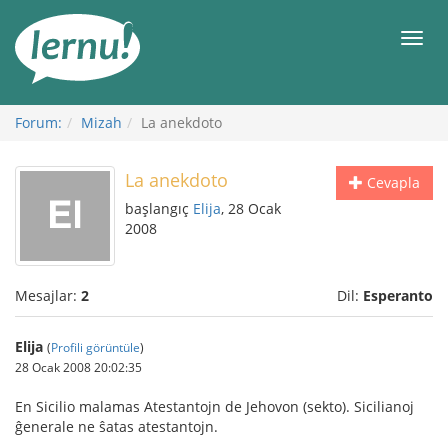
İçerik
Görüntüleme
Men
Forum:
Mizah
La anekdoto
La anekdoto
Cevapla
başlangıç
Elija
, 28 Ocak
2008
Mesajlar:
2
Dil:
Esperanto
Elija
(
Profili görüntüle
)
28 Ocak 2008 20:02:35
En Sicilio malamas Atestantojn de Jehovon (sekto). Sicilianoj
ĝenerale ne ŝatas atestantojn.