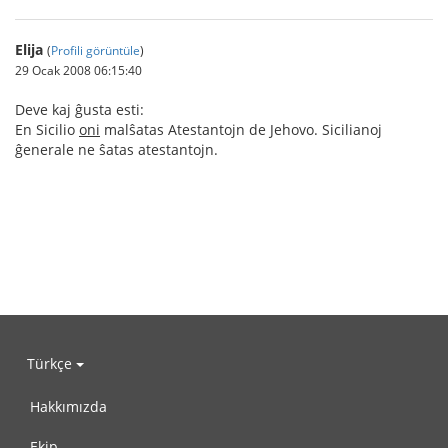
Elija
(
Profili görüntüle
)
29 Ocak 2008 06:15:40
Deve kaj ĝusta esti:
En Sicilio
oni
malŝatas Atestantojn de Jehovo. Sicilianoj
ĝenerale ne ŝatas atestantojn.
Türkçe
Hakkımızda
Ekip