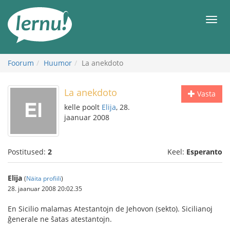
Sisu
juurde
Men
Foorum
Huumor
La anekdoto
La anekdoto
Vasta
kelle poolt
Elija
, 28.
jaanuar 2008
Postitused:
2
Keel:
Esperanto
Elija
(
Näita profiili
)
28. jaanuar 2008 20:02.35
En Sicilio malamas Atestantojn de Jehovon (sekto). Sicilianoj
ĝenerale ne ŝatas atestantojn.