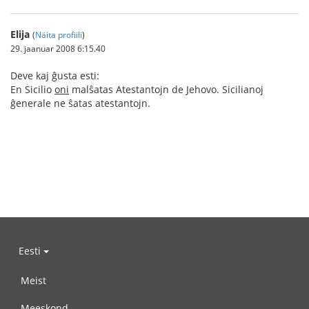
Elija
(
Näita profiili
)
29. jaanuar 2008 6:15.40
Deve kaj ĝusta esti:
En Sicilio
oni
malŝatas Atestantojn de Jehovo. Sicilianoj
ĝenerale ne ŝatas atestantojn.
Eesti
Meist
Meeskond