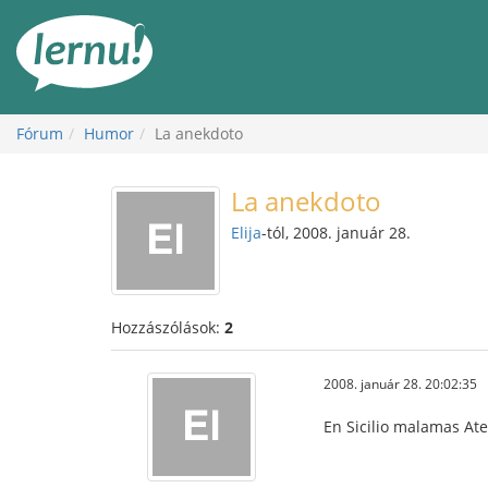
Tartalom
Fórum
Humor
La anekdoto
La anekdoto
Elija
-tól, 2008. január 28.
Hozzászólások:
2
2008. január 28. 20:02:35
En Sicilio malamas Ate