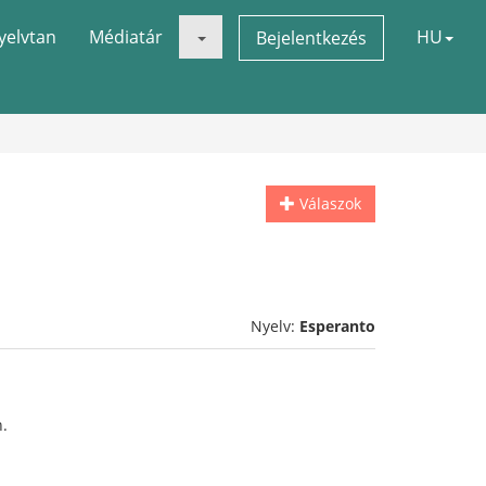
yelvtan
Médiatár
HU
Bejelentkezés
Válaszok
Nyelv:
Esperanto
n.