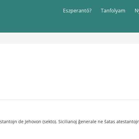
Eszperantó?
Tanfolyam
N
stantojn de Jehovon (sekto). Sicilianoj ĝenerale ne ŝatas atestantoj