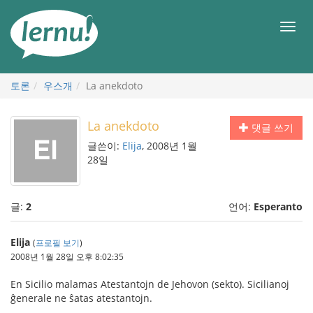
본
문
메
으
뉴
로
토론
우스개
La anekdoto
La anekdoto
댓글 쓰기
글쓴이:
Elija
, 2008년 1월
28일
글:
2
언어:
Esperanto
Elija
(
프로필 보기
)
2008년 1월 28일 오후 8:02:35
En Sicilio malamas Atestantojn de Jehovon (sekto). Sicilianoj
ĝenerale ne ŝatas atestantojn.