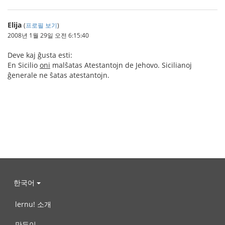
Elija
(
프로필 보기
)
2008년 1월 29일 오전 6:15:40
Deve kaj ĝusta esti:
En Sicilio
oni
malŝatas Atestantojn de Jehovo. Sicilianoj
ĝenerale ne ŝatas atestantojn.
한국어
lernu! 소개
만든이