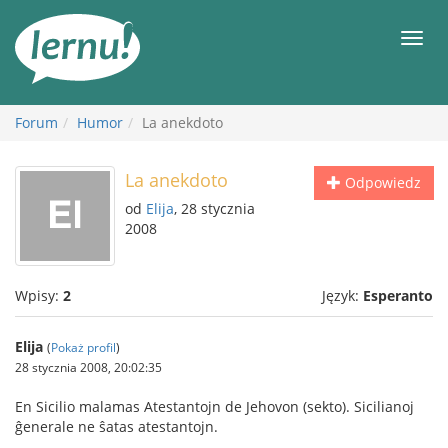
Więcej
Men
Forum
Humor
La anekdoto
La anekdoto
Odpowiedz
od
Elija
, 28 stycznia
2008
Wpisy:
2
Język:
Esperanto
Elija
(
Pokaż profil
)
28 stycznia 2008, 20:02:35
En Sicilio malamas Atestantojn de Jehovon (sekto). Sicilianoj
ĝenerale ne ŝatas atestantojn.