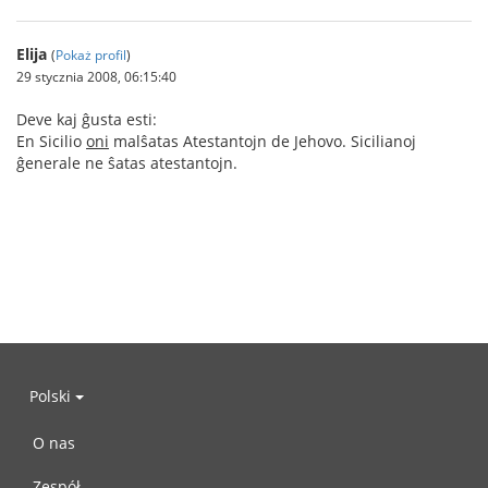
Elija
(
Pokaż profil
)
29 stycznia 2008, 06:15:40
Deve kaj ĝusta esti:
En Sicilio
oni
malŝatas Atestantojn de Jehovo. Sicilianoj
ĝenerale ne ŝatas atestantojn.
Polski
O nas
Zespół