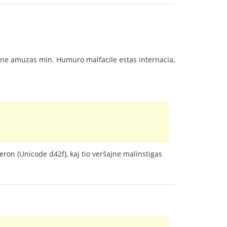
oj ne amuzas min. Humuro malfacile estas internacia,
teron (Unicode d42f), kaj tio verŝajne malinstigas