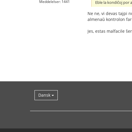
Meddelelser: 1441
Eble la kondiĉoj por 
Ne ne, vi devas tajpi n
almenaŭ kontrolon fare
Jes, estas malfacile ŝe
Dansk