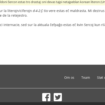
aldoni ŝercon estas tro drastaj: oni devas tajpi netajpeblan korean literon (Un
ur la literojn/ciferojn
d-4-2-f
, tio vere estas eĉ maldrasta. Mi dezirus
 de la retejestro.
rci internacie, sed sur la aktuala ĉefpaĝo estas eĉ kvin ŝercoj kun ri
Om os
Team
Støt 