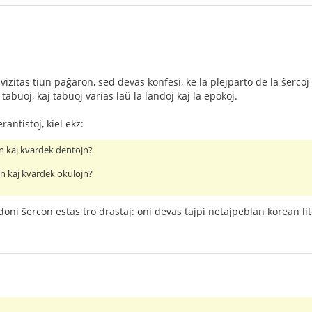
izitas tiun paĝaron, sed devas konfesi, ke la plejparto de la ŝerc
 tabuoj, kaj tabuoj varias laŭ la landoj kaj la epokoj.
antistoj, kiel ekz:
jn kaj kvardek dentojn?
jn kaj kvardek okulojn?
doni ŝercon estas tro drastaj: oni devas tajpi netajpeblan korean li