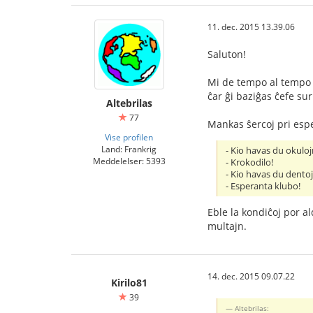
11. dec. 2015 13.39.06
Saluton!
Mi de tempo al tempo v
ĉar ĝi baziĝas ĉefe sur
Altebrilas
77
Mankas ŝercoj pri esper
Vise profilen
Land: Frankrig
- Kio havas du okulo
Meddelelser: 5393
- Krokodilo!
- Kio havas du dento
- Esperanta klubo!
Eble la kondiĉoj por al
multajn.
14. dec. 2015 09.07.22
Kirilo81
39
Altebrilas: