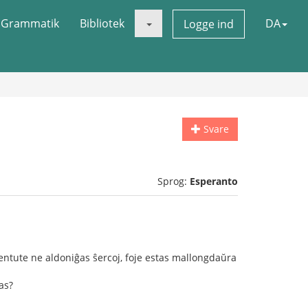
Grammatik
Bibliotek
DA
Logge ind
Svare
Sprog:
Esperanto
 entute ne aldoniĝas ŝercoj, foje estas mallongdaŭra
as?