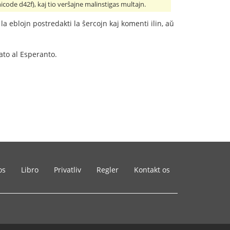
icode d42f), kaj tio verŝajne malinstigas multajn.
 la eblojn postredakti la ŝercojn kaj komenti ilin, aŭ
lato al Esperanto.
os
Libro
Privatliv
Regler
Kontakt os