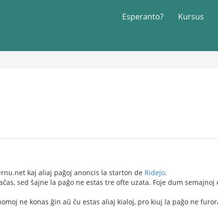
Esperanto?
Kursus
nu.net kaj aliaj paĝoj anoncis la starton de
Ridejo
.
laĉas, sed ŝajne la paĝo ne estas tre ofte uzata. Foje dum semajnoj
omoj ne konas ĝin aŭ ĉu estas aliaj kialoj, pro kiuj la paĝo ne furor