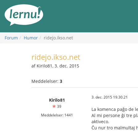
Til
indholdet
Forum
Humor
ridejo.ikso.net
ridejo.ikso.net
af Kirilo81, 3. dec. 2015
Meddelelser:
3
3. dec. 2015 19.30.21
Kirilo81
39
La komenca paĝo de ler
Meddelelser: 1441
Al mi persone ĝi tre p
aktiveco.
Ĉu nur tro malmultaj h