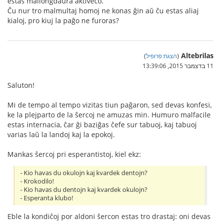
estas mallongdaŭra aktiveco.
Ĉu nur tro malmultaj homoj ne konas ĝin aŭ ĉu estas aliaj
kialoj, pro kiuj la paĝo ne furoras?
Altebrilas
(
הצגת פרופיל
)
11 בדצמבר 2015, 13:39:06
Saluton!
Mi de tempo al tempo vizitas tiun paĝaron, sed devas konfesi,
ke la plejparto de la ŝercoj ne amuzas min. Humuro malfacile
estas internacia, ĉar ĝi baziĝas ĉefe sur tabuoj, kaj tabuoj
varias laŭ la landoj kaj la epokoj.
Mankas ŝercoj pri esperantistoj, kiel ekz:
- Kio havas du okulojn kaj kvardek dentojn?
- Krokodilo!
- Kio havas du dentojn kaj kvardek okulojn?
- Esperanta klubo!
Eble la kondiĉoj por aldoni ŝercon estas tro drastaj: oni devas