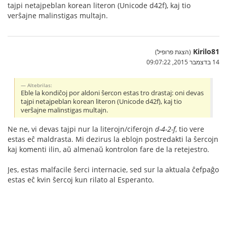
tajpi netajpeblan korean literon (Unicode d42f), kaj tio
verŝajne malinstigas multajn.
Kirilo81
(הצגת פרופיל)
14 בדצמבר 2015, 09:07:22
Altebrilas:
Eble la kondiĉoj por aldoni ŝercon estas tro drastaj: oni devas
tajpi netajpeblan korean literon (Unicode d42f), kaj tio
verŝajne malinstigas multajn.
Ne ne, vi devas tajpi nur la literojn/ciferojn
d-4-2-f
, tio vere
estas eĉ maldrasta. Mi dezirus la eblojn postredakti la ŝercojn
kaj komenti ilin, aŭ almenaŭ kontrolon fare de la retejestro.
Jes, estas malfacile ŝerci internacie, sed sur la aktuala ĉefpaĝo
estas eĉ kvin ŝercoj kun rilato al Esperanto.