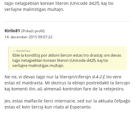
tajpi netajpeblan korean literon (Unicode d42f), kaj tio
verŝajne malinstigas multajn.
Kirilo81
(Prikaži profil)
14. december 2015 09:07:22
Altebrilas:
Eble la kondiĉoj por aldoni ŝercon estas tro drastaj: oni devas
tajpi netajpeblan korean literon (Unicode d42f), kaj tio
verŝajne malinstigas multajn.
Ne ne, vi devas tajpi nur la literojn/ciferojn
d-4-2-f
, tio vere
estas eĉ maldrasta. Mi dezirus la eblojn postredakti la ŝercojn
kaj komenti ilin, aŭ almenaŭ kontrolon fare de la retejestro.
Jes, estas malfacile ŝerci internacie, sed sur la aktuala ĉefpaĝo
estas eĉ kvin ŝercoj kun rilato al Esperanto.