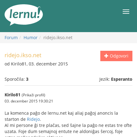
K
vsebini
Meni
Forum
Humor
ridejo.ikso.net
ridejo.ikso.net
Odgovori
od Kirilo81, 03. december 2015
Sporočila:
3
Jezik:
Esperanto
Kirilo81
(Prikaži profil)
03. december 2015 19:30:21
La komenca paĝo de lernu.net kaj aliaj paĝoj anoncis la
starton de
Ridejo
.
Al mi persone ĝi tre plaĉas, sed ŝajne la paĝo ne estas tre ofte
uzata. Foje dum semajnoj entute ne aldoniĝas ŝercoj, foje