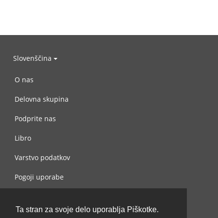
Slovenščina
O nas
Delovna skupina
Podprite nas
Libro
Varstvo podatkov
Pogoji uporabe
Navežite stik z nami
Ta stran za svoje delo uporablja Piškotke.