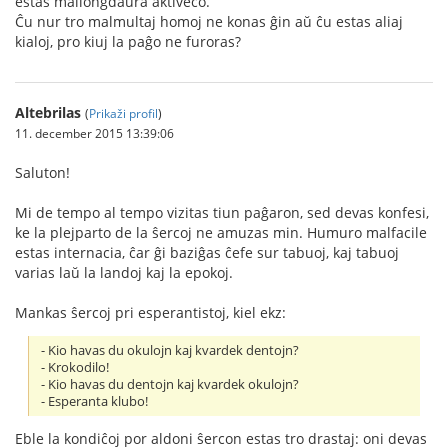
estas mallongdaŭra aktiveco.
Ĉu nur tro malmultaj homoj ne konas ĝin aŭ ĉu estas aliaj
kialoj, pro kiuj la paĝo ne furoras?
Altebrilas
(
Prikaži profil
)
11. december 2015 13:39:06
Saluton!
Mi de tempo al tempo vizitas tiun paĝaron, sed devas konfesi,
ke la plejparto de la ŝercoj ne amuzas min. Humuro malfacile
estas internacia, ĉar ĝi baziĝas ĉefe sur tabuoj, kaj tabuoj
varias laŭ la landoj kaj la epokoj.
Mankas ŝercoj pri esperantistoj, kiel ekz:
- Kio havas du okulojn kaj kvardek dentojn?
- Krokodilo!
- Kio havas du dentojn kaj kvardek okulojn?
- Esperanta klubo!
Eble la kondiĉoj por aldoni ŝercon estas tro drastaj: oni devas