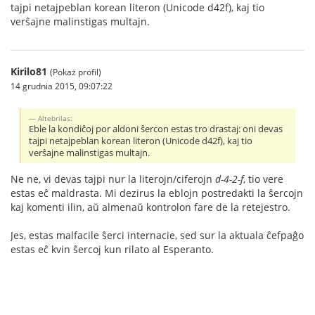
tajpi netajpeblan korean literon (Unicode d42f), kaj tio
verŝajne malinstigas multajn.
Kirilo81
(Pokaż profil)
14 grudnia 2015, 09:07:22
Altebrilas:
Eble la kondiĉoj por aldoni ŝercon estas tro drastaj: oni devas
tajpi netajpeblan korean literon (Unicode d42f), kaj tio
verŝajne malinstigas multajn.
Ne ne, vi devas tajpi nur la literojn/ciferojn
d-4-2-f
, tio vere
estas eĉ maldrasta. Mi dezirus la eblojn postredakti la ŝercojn
kaj komenti ilin, aŭ almenaŭ kontrolon fare de la retejestro.
Jes, estas malfacile ŝerci internacie, sed sur la aktuala ĉefpaĝo
estas eĉ kvin ŝercoj kun rilato al Esperanto.