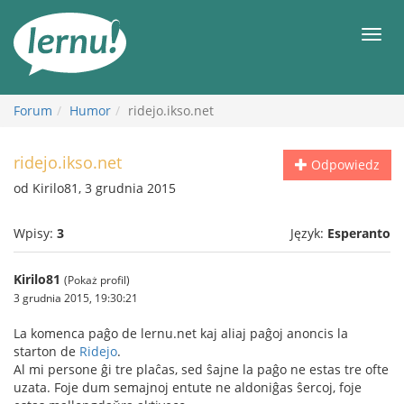
Więcej
Men
Forum
Humor
ridejo.ikso.net
ridejo.ikso.net
Odpowiedz
od Kirilo81, 3 grudnia 2015
Wpisy:
3
Język:
Esperanto
Kirilo81
(Pokaż profil)
3 grudnia 2015, 19:30:21
La komenca paĝo de lernu.net kaj aliaj paĝoj anoncis la
starton de
Ridejo
.
Al mi persone ĝi tre plaĉas, sed ŝajne la paĝo ne estas tre ofte
uzata. Foje dum semajnoj entute ne aldoniĝas ŝercoj, foje