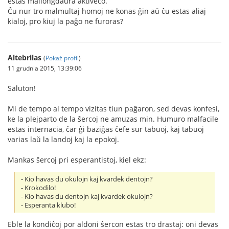
estas mallongdaŭra aktiveco.
Ĉu nur tro malmultaj homoj ne konas ĝin aŭ ĉu estas aliaj
kialoj, pro kiuj la paĝo ne furoras?
Altebrilas
(
Pokaż profil
)
11 grudnia 2015, 13:39:06
Saluton!
Mi de tempo al tempo vizitas tiun paĝaron, sed devas konfesi,
ke la plejparto de la ŝercoj ne amuzas min. Humuro malfacile
estas internacia, ĉar ĝi baziĝas ĉefe sur tabuoj, kaj tabuoj
varias laŭ la landoj kaj la epokoj.
Mankas ŝercoj pri esperantistoj, kiel ekz:
- Kio havas du okulojn kaj kvardek dentojn?
- Krokodilo!
- Kio havas du dentojn kaj kvardek okulojn?
- Esperanta klubo!
Eble la kondiĉoj por aldoni ŝercon estas tro drastaj: oni devas