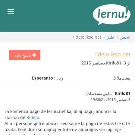
رود
ه
فهرس
حتوا
انجمن
طنز
ridejo.ikso.net
ridejo.ikso.net
پاسخ دادن
از Kirilo81, 3 دسامبر 2015
پست‌ها:
3
زبان:
Esperanto
Kirilo81
(نمایش مشخصات)
3 دسامبر 2015،‏ 19:30:21
La komenca paĝo de lernu.net kaj aliaj paĝoj anoncis la
starton de
Ridejo
.
Al mi persone ĝi tre plaĉas, sed ŝajne la paĝo ne estas tre ofte
uzata. Foje dum semajnoj entute ne aldoniĝas ŝercoj, foje