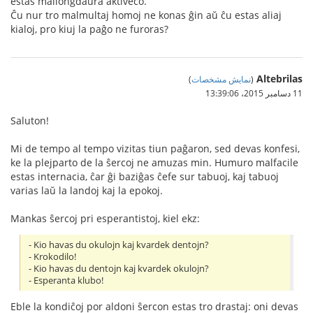
estas mallongdaŭra aktiveco.
Ĉu nur tro malmultaj homoj ne konas ĝin aŭ ĉu estas aliaj
kialoj, pro kiuj la paĝo ne furoras?
Altebrilas
(
نمایش مشخصات
)
11 دسامبر 2015،‏ 13:39:06
Saluton!
Mi de tempo al tempo vizitas tiun paĝaron, sed devas konfesi,
ke la plejparto de la ŝercoj ne amuzas min. Humuro malfacile
estas internacia, ĉar ĝi baziĝas ĉefe sur tabuoj, kaj tabuoj
varias laŭ la landoj kaj la epokoj.
Mankas ŝercoj pri esperantistoj, kiel ekz:
- Kio havas du okulojn kaj kvardek dentojn?
- Krokodilo!
- Kio havas du dentojn kaj kvardek okulojn?
- Esperanta klubo!
Eble la kondiĉoj por aldoni ŝercon estas tro drastaj: oni devas