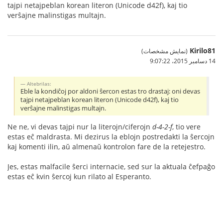
tajpi netajpeblan korean literon (Unicode d42f), kaj tio
verŝajne malinstigas multajn.
Kirilo81
(نمایش مشخصات)
14 دسامبر 2015،‏ 9:07:22
Altebrilas:
Eble la kondiĉoj por aldoni ŝercon estas tro drastaj: oni devas
tajpi netajpeblan korean literon (Unicode d42f), kaj tio
verŝajne malinstigas multajn.
Ne ne, vi devas tajpi nur la literojn/ciferojn
d-4-2-f
, tio vere
estas eĉ maldrasta. Mi dezirus la eblojn postredakti la ŝercojn
kaj komenti ilin, aŭ almenaŭ kontrolon fare de la retejestro.
Jes, estas malfacile ŝerci internacie, sed sur la aktuala ĉefpaĝo
estas eĉ kvin ŝercoj kun rilato al Esperanto.