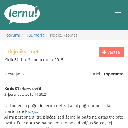
Tästä
sisältöön
Men
Foorumi
Huumoria
ridejo.ikso.net
ridejo.ikso.net
Vastaa
Kirilo81 :lta, 3. joulukuuta 2015
Viestejä:
3
Kieli:
Esperanto
Kirilo81
(Näytä profiilli)
3. joulukuuta 2015 19.30.21
La komenca paĝo de lernu.net kaj aliaj paĝoj anoncis la
starton de
Ridejo
.
Al mi persone ĝi tre plaĉas, sed ŝajne la paĝo ne estas tre ofte
uzata. Foje dum semajnoj entute ne aldoniĝas ŝercoj, foje