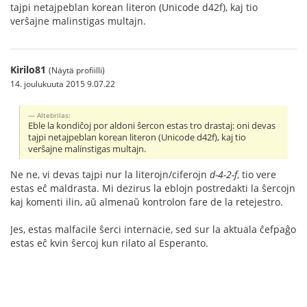
tajpi netajpeblan korean literon (Unicode d42f), kaj tio
verŝajne malinstigas multajn.
Kirilo81
(Näytä profiilli)
14. joulukuuta 2015 9.07.22
Altebrilas:
Eble la kondiĉoj por aldoni ŝercon estas tro drastaj: oni devas
tajpi netajpeblan korean literon (Unicode d42f), kaj tio
verŝajne malinstigas multajn.
Ne ne, vi devas tajpi nur la literojn/ciferojn
d-4-2-f
, tio vere
estas eĉ maldrasta. Mi dezirus la eblojn postredakti la ŝercojn
kaj komenti ilin, aŭ almenaŭ kontrolon fare de la retejestro.
Jes, estas malfacile ŝerci internacie, sed sur la aktuala ĉefpaĝo
estas eĉ kvin ŝercoj kun rilato al Esperanto.