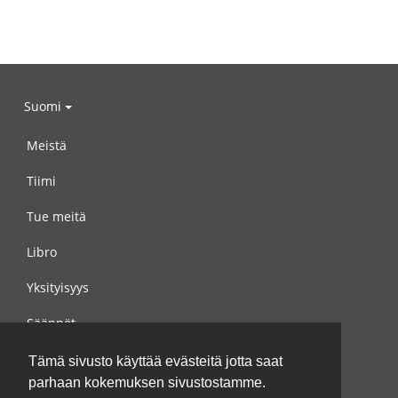
Suomi
Meistä
Tiimi
Tue meitä
Libro
Yksityisyys
Säännöt
Ota yhteyttä meihin
Tämä sivusto käyttää evästeitä jotta saat
parhaan kokemuksen sivustostamme.