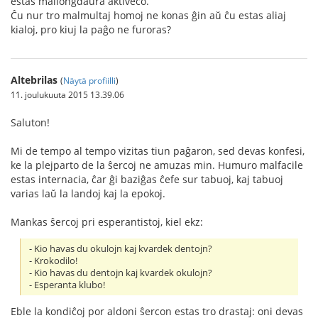
estas mallongdaŭra aktiveco.
Ĉu nur tro malmultaj homoj ne konas ĝin aŭ ĉu estas aliaj
kialoj, pro kiuj la paĝo ne furoras?
Altebrilas
(
Näytä profiilli
)
11. joulukuuta 2015 13.39.06
Saluton!
Mi de tempo al tempo vizitas tiun paĝaron, sed devas konfesi,
ke la plejparto de la ŝercoj ne amuzas min. Humuro malfacile
estas internacia, ĉar ĝi baziĝas ĉefe sur tabuoj, kaj tabuoj
varias laŭ la landoj kaj la epokoj.
Mankas ŝercoj pri esperantistoj, kiel ekz:
- Kio havas du okulojn kaj kvardek dentojn?
- Krokodilo!
- Kio havas du dentojn kaj kvardek okulojn?
- Esperanta klubo!
Eble la kondiĉoj por aldoni ŝercon estas tro drastaj: oni devas