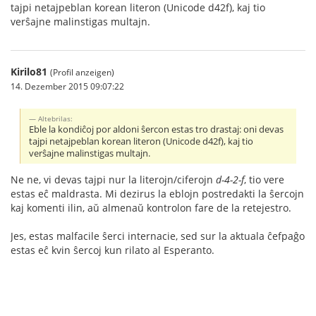
tajpi netajpeblan korean literon (Unicode d42f), kaj tio
verŝajne malinstigas multajn.
Kirilo81
(Profil anzeigen)
14. Dezember 2015 09:07:22
Altebrilas:
Eble la kondiĉoj por aldoni ŝercon estas tro drastaj: oni devas
tajpi netajpeblan korean literon (Unicode d42f), kaj tio
verŝajne malinstigas multajn.
Ne ne, vi devas tajpi nur la literojn/ciferojn
d-4-2-f
, tio vere
estas eĉ maldrasta. Mi dezirus la eblojn postredakti la ŝercojn
kaj komenti ilin, aŭ almenaŭ kontrolon fare de la retejestro.
Jes, estas malfacile ŝerci internacie, sed sur la aktuala ĉefpaĝo
estas eĉ kvin ŝercoj kun rilato al Esperanto.