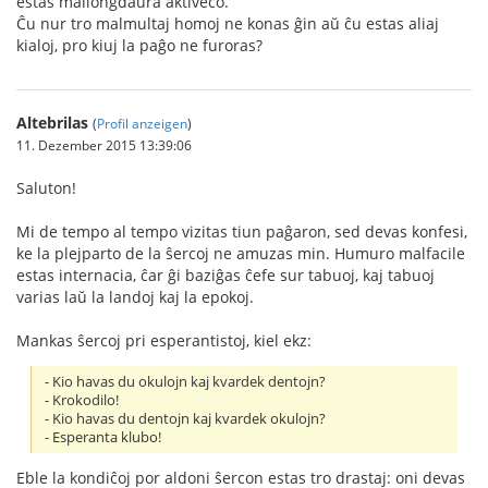
estas mallongdaŭra aktiveco.
Ĉu nur tro malmultaj homoj ne konas ĝin aŭ ĉu estas aliaj
kialoj, pro kiuj la paĝo ne furoras?
Altebrilas
(
Profil anzeigen
)
11. Dezember 2015 13:39:06
Saluton!
Mi de tempo al tempo vizitas tiun paĝaron, sed devas konfesi,
ke la plejparto de la ŝercoj ne amuzas min. Humuro malfacile
estas internacia, ĉar ĝi baziĝas ĉefe sur tabuoj, kaj tabuoj
varias laŭ la landoj kaj la epokoj.
Mankas ŝercoj pri esperantistoj, kiel ekz:
- Kio havas du okulojn kaj kvardek dentojn?
- Krokodilo!
- Kio havas du dentojn kaj kvardek okulojn?
- Esperanta klubo!
Eble la kondiĉoj por aldoni ŝercon estas tro drastaj: oni devas