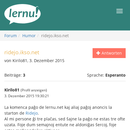
Zum
Inhalt
Men
Forum
Humor
ridejo.ikso.net
ridejo.ikso.net
Antworten
von Kirilo81, 3. Dezember 2015
Beiträge:
3
Sprache:
Esperanto
Kirilo81
(Profil anzeigen)
3. Dezember 2015 19:30:21
La komenca paĝo de lernu.net kaj aliaj paĝoj anoncis la
starton de
Ridejo
.
Al mi persone ĝi tre plaĉas, sed ŝajne la paĝo ne estas tre ofte
uzata. Foje dum semajnoj entute ne aldoniĝas ŝercoj, foje