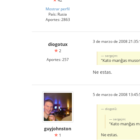
42
Mostrar perfil
País: Rusia
Aportes: 2863
3 de marzo de 2008 21:35:
diogotux
2
sergejm:
Aportes: 257
"Kato manĝas muson"
Ne estas.
5 de marzo de 2008 13:45:
diogotŭ:
sergejm:
"Kato manĝas mu
guyjohnston
Ne estas.
1