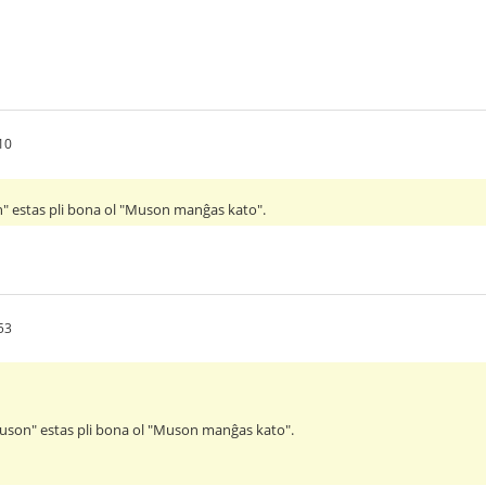
10
 estas pli bona ol "Muson manĝas kato".
53
son" estas pli bona ol "Muson manĝas kato".