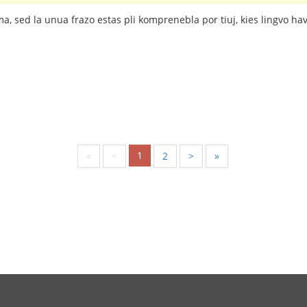
ma, sed la unua frazo estas pli komprenebla por tiuj, kies lingvo hav
1
«
<
2
>
»