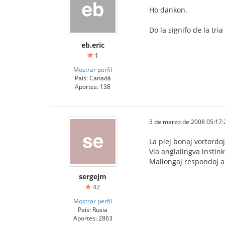
Ho dankon.
Do la signifo de la tri
eb.eric
1
Mostrar perfil
País: Canadá
Aportes: 138
3 de marzo de 2008 05:17:
La plej bonaj vortordoj
Via anglalingva instink
Mallongaj respondoj al
sergejm
42
Mostrar perfil
País: Rusia
Aportes: 2863