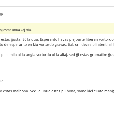
39
j estas unua kaj tria.
 estas ĝusta. Eĉ la dua. Esperanto havas plejparte liberan vortordon
o de esperanto en kiu vortordo gravas; tial, oni devas pli atenti al l
 pli simila al la angla vortordo ol la aliaj, sed ĝi estas gramatike ĝ
17
azo estas malbona. Sed la unua estas pli bona, same kiel "Kato ma