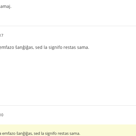
 samaj.
17
mfazo ŝanĝiĝas, sed la signifo restas sama.
10
 emfazo ŝanĝiĝas, sed la signifo restas sama.