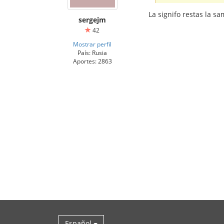
La signifo restas la sa
sergejm
42
Mostrar perfil
País: Rusia
Aportes: 2863
Español