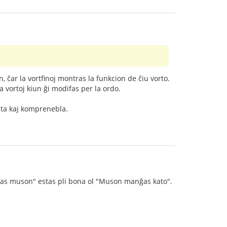
, ĉar la vortfinoj montras la funkcion de ĉiu vorto.
a vortoj kiun ĝi modifas per la ordo.
usta kaj komprenebla.
nĝas muson" estas pli bona ol "Muson manĝas kato".