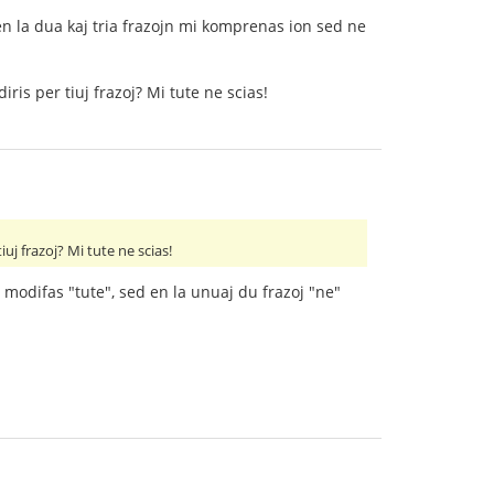
en la dua kaj tria frazojn mi komprenas ion sed ne
ris per tiuj frazoj? Mi tute ne scias!
uj frazoj? Mi tute ne scias!
" modifas "tute", sed en la unuaj du frazoj "ne"