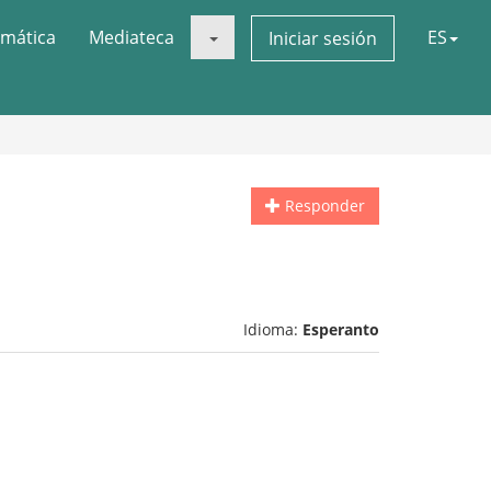
mática
Mediateca
ES
Iniciar sesión
Responder
Idioma:
Esperanto