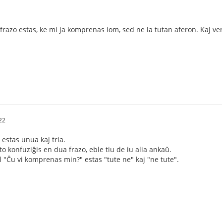
a frazo estas, ke mi ja komprenas iom, sed ne la tutan aferon. Kaj v
22
 estas unua kaj tria.
to konfuziĝis en dua frazo, eble tiu de iu alia ankaŭ.
 "Ĉu vi komprenas min?" estas "tute ne" kaj "ne tute".