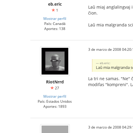
eb.eric
Laŭ miaj anglalingvaj 
1
ĉion.
Mostrar perfil
País: Canadá
Laŭ mia malgranda scio 
Aportes: 138
3 de marzo de 2008 04:20:
eb.eric:
Laŭ mia malgranda scio
La tri ne samas. "Ne" ĉ
RiotNrrd
modifas "kompreni". La
27
Mostrar perfil
País: Estados Unidos
Aportes: 1893
3 de marzo de 2008 04:29: