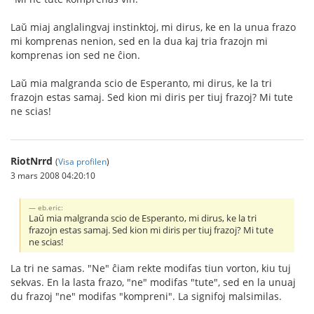
Laŭ miaj anglalingvaj instinktoj, mi dirus, ke en la unua frazo
mi komprenas nenion, sed en la dua kaj tria frazojn mi
komprenas ion sed ne ĉion.
Laŭ mia malgranda scio de Esperanto, mi dirus, ke la tri
frazojn estas samaj. Sed kion mi diris per tiuj frazoj? Mi tute
ne scias!
RiotNrrd
(
Visa profilen
)
3 mars 2008 04:20:10
eb.eric:
Laŭ mia malgranda scio de Esperanto, mi dirus, ke la tri
frazojn estas samaj. Sed kion mi diris per tiuj frazoj? Mi tute
ne scias!
La tri ne samas. "Ne" ĉiam rekte modifas tiun vorton, kiu tuj
sekvas. En la lasta frazo, "ne" modifas "tute", sed en la unuaj
du frazoj "ne" modifas "kompreni". La signifoj malsimilas.