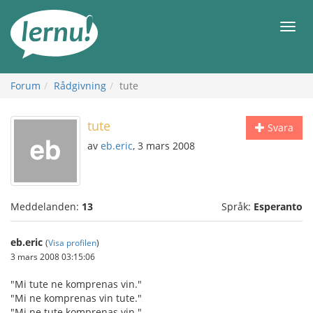
Till
sidans
Meny
innehåll
Forum
Rådgivning
tute
tute
Svara
av
eb.eric
, 3 mars 2008
Meddelanden:
13
Språk:
Esperanto
eb.eric
(
Visa profilen
)
3 mars 2008 03:15:06
"Mi tute ne komprenas vin."
"Mi ne komprenas vin tute."
"Mi ne tute komprenas vin."