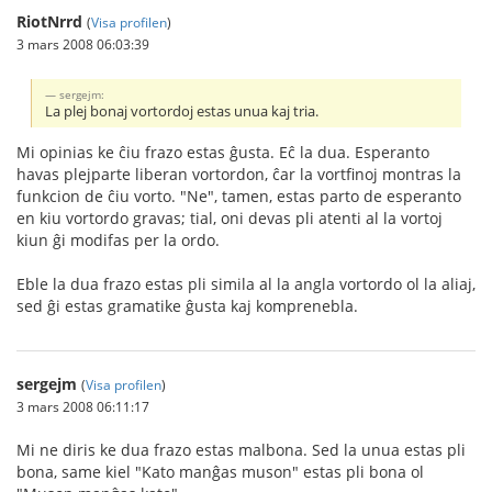
RiotNrrd
(
Visa profilen
)
3 mars 2008 06:03:39
sergejm:
La plej bonaj vortordoj estas unua kaj tria.
Mi opinias ke ĉiu frazo estas ĝusta. Eĉ la dua. Esperanto
havas plejparte liberan vortordon, ĉar la vortfinoj montras la
funkcion de ĉiu vorto. "Ne", tamen, estas parto de esperanto
en kiu vortordo gravas; tial, oni devas pli atenti al la vortoj
kiun ĝi modifas per la ordo.
Eble la dua frazo estas pli simila al la angla vortordo ol la aliaj,
sed ĝi estas gramatike ĝusta kaj komprenebla.
sergejm
(
Visa profilen
)
3 mars 2008 06:11:17
Mi ne diris ke dua frazo estas malbona. Sed la unua estas pli
bona, same kiel "Kato manĝas muson" estas pli bona ol