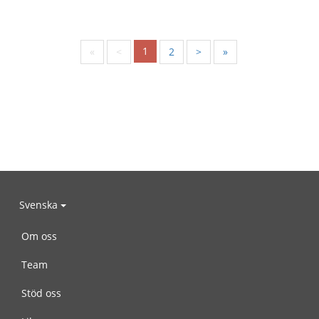
1
«
<
2
>
»
Svenska
Om oss
Team
Stöd oss