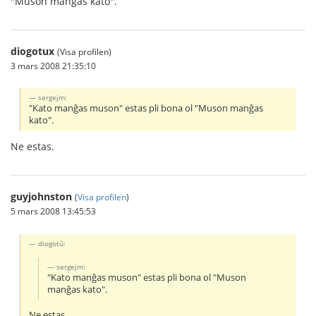
"Muson manĝas kato".
diogotux
(Visa profilen)
3 mars 2008 21:35:10
sergejm:
"Kato manĝas muson" estas pli bona ol "Muson manĝas
kato".
Ne estas.
guyjohnston
(
Visa profilen
)
5 mars 2008 13:45:53
diogotŭ:
sergejm:
"Kato manĝas muson" estas pli bona ol "Muson
manĝas kato".
Ne estas.