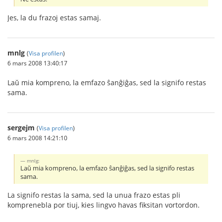
Jes, la du frazoj estas samaj.
mnlg
(
Visa profilen
)
6 mars 2008 13:40:17
Laŭ mia kompreno, la emfazo ŝanĝiĝas, sed la signifo restas
sama.
sergejm
(
Visa profilen
)
6 mars 2008 14:21:10
mnlg:
Laŭ mia kompreno, la emfazo ŝanĝiĝas, sed la signifo restas
sama.
La signifo restas la sama, sed la unua frazo estas pli
komprenebla por tiuj, kies lingvo havas fiksitan vortordon.