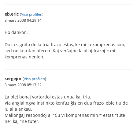
eb.eric
(
Visa profilen
)
3 mars 2008 04:29:14
Ho dankon.
Do la signifo de la tria frazo estas, ke mi ja komprenas iom,
sed ne la tutan aferon. Kaj verŝajne la aliaj frazoj = mi
komprenas nenion.
sergejm
(
Visa profilen
)
3 mars 2008 05:17:22
La plej bonaj vortordoj estas unua kaj tria.
Via anglalingva instinkto konfuziĝis en dua frazo, eble tiu de
iu alia ankaŭ.
Mallongaj respondoj al "Ĉu vi komprenas min?" estas "tute
ne" kaj "ne tute".