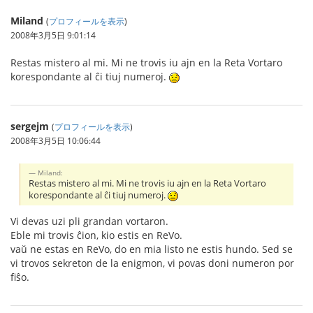
Miland
(
プロフィールを表示
)
2008年3月5日 9:01:14
Restas mistero al mi. Mi ne trovis iu ajn en la Reta Vortaro
korespondante al ĉi tiuj numeroj.
sergejm
(
プロフィールを表示
)
2008年3月5日 10:06:44
Miland:
Restas mistero al mi. Mi ne trovis iu ajn en la Reta Vortaro
korespondante al ĉi tiuj numeroj.
Vi devas uzi pli grandan vortaron.
Eble mi trovis ĉion, kio estis en ReVo.
vaŭ ne estas en ReVo, do en mia listo ne estis hundo. Sed se
vi trovos sekreton de la enigmon, vi povas doni numeron por
fiŝo.