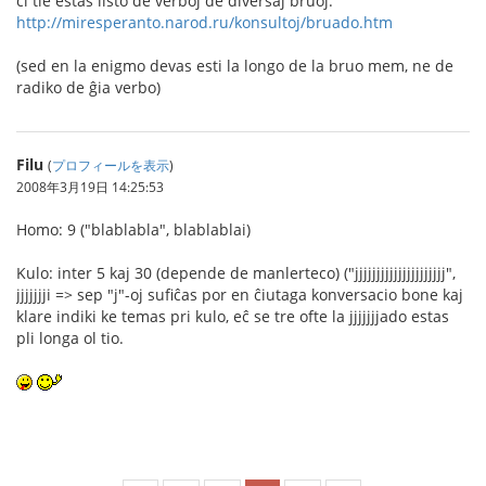
ĉi tie estas listo de verboj de diversaj bruoj:
http://miresperanto.narod.ru/konsultoj/bruado.htm
(sed en la enigmo devas esti la longo de la bruo mem, ne de
radiko de ĝia verbo)
Filu
(
プロフィールを表示
)
2008年3月19日 14:25:53
Homo: 9 ("blablabla", blablablai)
Kulo: inter 5 kaj 30 (depende de manlerteco) ("jjjjjjjjjjjjjjjjjjjjj",
jjjjjjji => sep "j"-oj sufiĉas por en ĉiutaga konversacio bone kaj
klare indiki ke temas pri kulo, eĉ se tre ofte la jjjjjjjado estas
pli longa ol tio.