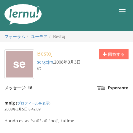
目
次
メ
へ
ニ
ュ
ー
フォーラム
ユーモア
Bestoj
Bestoj
回答する
sergejm
,2008年3月3日
の
メッセージ:
18
言語:
Esperanto
mnlg
(
プロフィールを表示
)
2008年3月5日 8:42:09
Hundo estas "vaŭ" aŭ "boj", kutime.