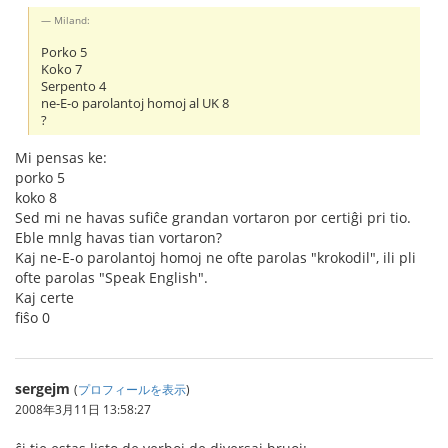
Miland:
Porko 5
Koko 7
Serpento 4
ne-E-o parolantoj homoj al UK 8
?
Mi pensas ke:
porko 5
koko 8
Sed mi ne havas sufiĉe grandan vortaron por certiĝi pri tio.
Eble mnlg havas tian vortaron?
Kaj ne-E-o parolantoj homoj ne ofte parolas "krokodil", ili pli
ofte parolas "Speak English".
Kaj certe
fiŝo 0
sergejm
(
プロフィールを表示
)
2008年3月11日 13:58:27