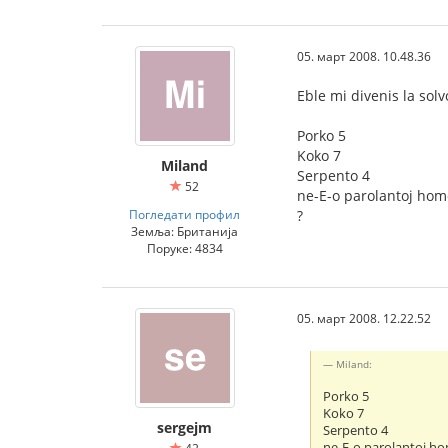
05. март 2008. 10.48.36
Eble mi divenis la sol
Porko 5
Koko 7
Miland
Serpento 4
52
ne-E-o parolantoj hom
Погледати профил
?
Земља: Британија
Поруке: 4834
05. март 2008. 12.22.52
Miland:
Porko 5
Koko 7
sergejm
Serpento 4
ne-E-o parolantoj ho