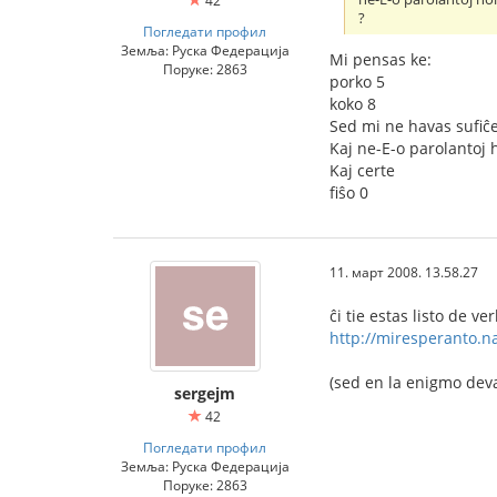
42
?
Погледати профил
Земља: Руска Федерација
Mi pensas ke:
Поруке: 2863
porko 5
koko 8
Sed mi ne havas sufiĉe
Kaj ne-E-o parolantoj h
Kaj certe
fiŝo 0
11. март 2008. 13.58.27
ĉi tie estas listo de ve
http://miresperanto.n
(sed en la enigmo deva
sergejm
42
Погледати профил
Земља: Руска Федерација
Поруке: 2863