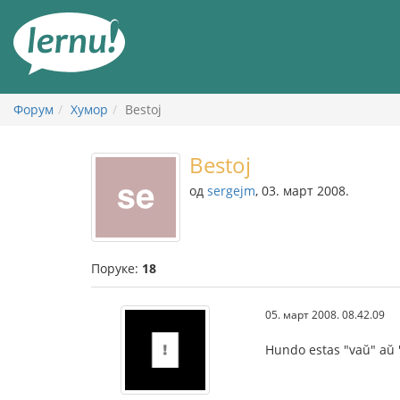
У
садржају
Форум
Хумор
Bestoj
Bestoj
од
sergejm
, 03. март 2008.
Поруке:
18
05. март 2008. 08.42.09
Hundo estas "vaŭ" aŭ "