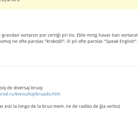
 grandan vortaron por certiĝi pri tio. Eble mnlg havas tian vortaro
omoj ne ofte parolas "krokodil", ili pli ofte parolas "Speak English".
rboj de diversaj bruoj:
arod.ru/konsultoj/bruado.htm
s esti la longo de la bruo mem, ne de radiko de ĝia verbo)