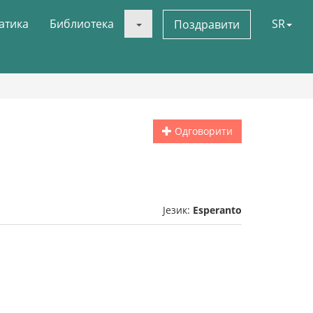
атика
Библиотека
SR
Поздравити
Одговорити
Језик:
Esperanto