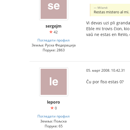
Miland:
Restas mistero al mi.
Vi devas uzi pli grand
sergejm
Eble mi trovis ĉion, ki
42
vaŭ ne estas en ReVo, 
Погледати профил
Земља: Руска Федерација
Поруке: 2863
05. март 2008. 10.42.31
Ĉu por fiso estas 0?
leporo
0
Погледати профил
Земља: Пољска
Поруке: 65