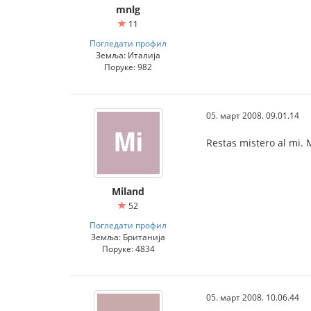
mnlg
11
Погледати профил
Земља: Италија
Поруке: 982
05. март 2008. 09.01.14
Restas mistero al mi. 
Miland
52
Погледати профил
Земља: Британија
Поруке: 4834
05. март 2008. 10.06.44