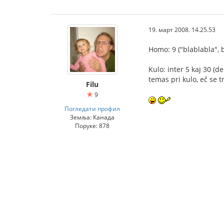
19. март 2008. 14.25.53
Homo: 9 ("blablabla", b
Kulo: inter 5 kaj 30 (dep
temas pri kulo, eĉ se tre
Filu
9
Погледати профил
Земља: Канада
Поруке: 878