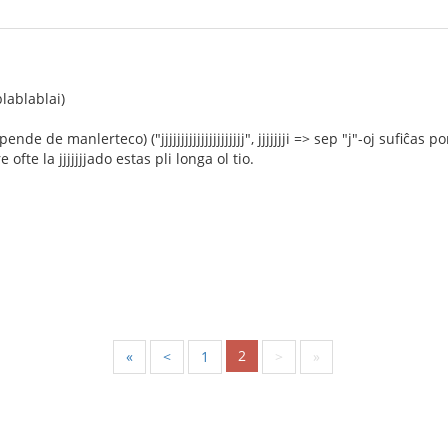
lablablai)
ende de manlerteco) ("jjjjjjjjjjjjjjjjjjjjj", jjjjjjji => sep "j"-oj sufiĉ
 ofte la jjjjjjjado estas pli longa ol tio.
2
«
<
1
>
»