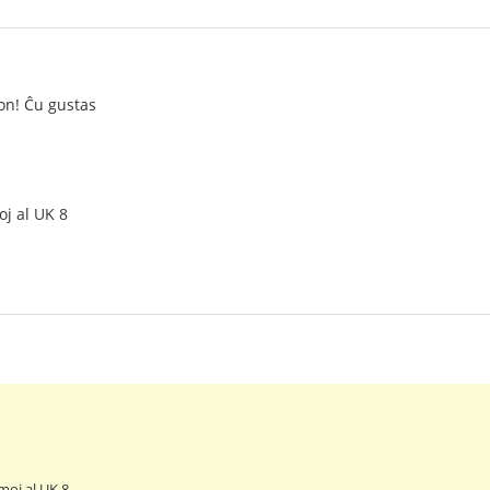
von! Ĉu gustas
oj al UK 8
moj al UK 8