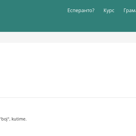
Есперанто?
Курс
Грам
boj", kutime.