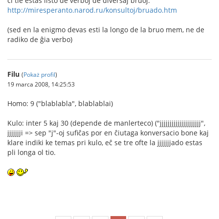
ĉi tie estas listo de verboj de diversaj bruoj:
http://miresperanto.narod.ru/konsultoj/bruado.htm
(sed en la enigmo devas esti la longo de la bruo mem, ne de
radiko de ĝia verbo)
Filu
(
Pokaż profil
)
19 marca 2008, 14:25:53
Homo: 9 ("blablabla", blablablai)
Kulo: inter 5 kaj 30 (depende de manlerteco) ("jjjjjjjjjjjjjjjjjjjjj",
jjjjjjji => sep "j"-oj sufiĉas por en ĉiutaga konversacio bone kaj
klare indiki ke temas pri kulo, eĉ se tre ofte la jjjjjjjado estas
pli longa ol tio.