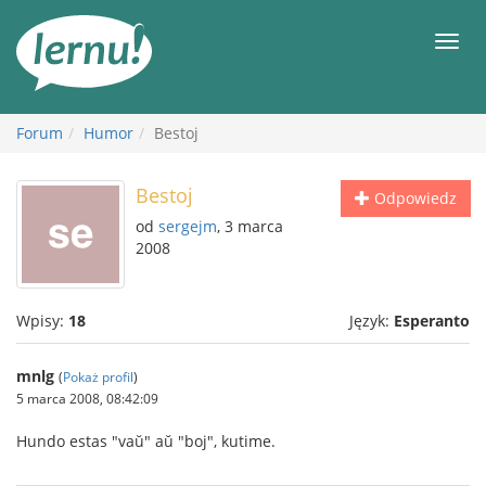
Więcej
Men
Forum
Humor
Bestoj
Bestoj
Odpowiedz
od
sergejm
, 3 marca
2008
Wpisy:
18
Język:
Esperanto
mnlg
(
Pokaż profil
)
5 marca 2008, 08:42:09
Hundo estas "vaŭ" aŭ "boj", kutime.