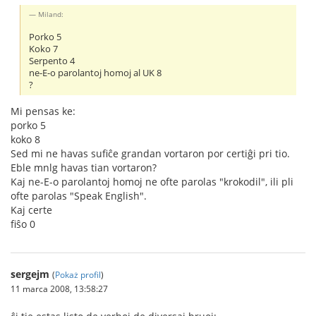
Miland:
Porko 5
Koko 7
Serpento 4
ne-E-o parolantoj homoj al UK 8
?
Mi pensas ke:
porko 5
koko 8
Sed mi ne havas sufiĉe grandan vortaron por certiĝi pri tio.
Eble mnlg havas tian vortaron?
Kaj ne-E-o parolantoj homoj ne ofte parolas "krokodil", ili pli
ofte parolas "Speak English".
Kaj certe
fiŝo 0
sergejm
(
Pokaż profil
)
11 marca 2008, 13:58:27