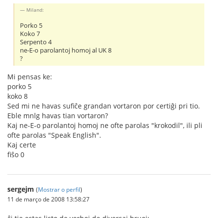
Miland:
Porko 5
Koko 7
Serpento 4
ne-E-o parolantoj homoj al UK 8
?
Mi pensas ke:
porko 5
koko 8
Sed mi ne havas sufiĉe grandan vortaron por certiĝi pri tio.
Eble mnlg havas tian vortaron?
Kaj ne-E-o parolantoj homoj ne ofte parolas "krokodil", ili pli
ofte parolas "Speak English".
Kaj certe
fiŝo 0
sergejm
(
Mostrar o perfil
)
11 de março de 2008 13:58:27