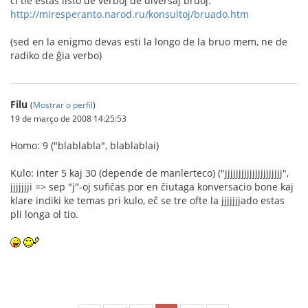
ĉi tie estas listo de verboj de diversaj bruoj:
http://miresperanto.narod.ru/konsultoj/bruado.htm
(sed en la enigmo devas esti la longo de la bruo mem, ne de
radiko de ĝia verbo)
Filu
(
Mostrar o perfil
)
19 de março de 2008 14:25:53
Homo: 9 ("blablabla", blablablai)
Kulo: inter 5 kaj 30 (depende de manlerteco) ("jjjjjjjjjjjjjjjjjjjjj",
jjjjjjji => sep "j"-oj sufiĉas por en ĉiutaga konversacio bone kaj
klare indiki ke temas pri kulo, eĉ se tre ofte la jjjjjjjado estas
pli longa ol tio.