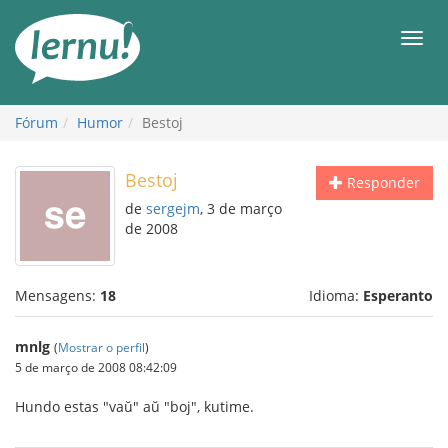
Ir
ao
Men
conteúdo
Fórum
Humor
Bestoj
Bestoj
Responder
de
sergejm
, 3 de março
de 2008
Mensagens:
18
Idioma:
Esperanto
mnlg
(
Mostrar o perfil
)
5 de março de 2008 08:42:09
Hundo estas "vaŭ" aŭ "boj", kutime.