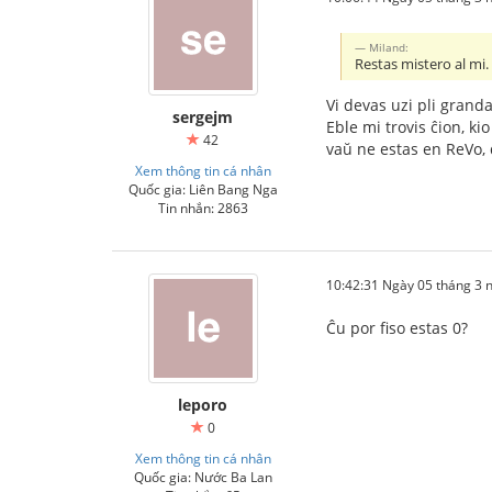
Miland:
Restas mistero al mi.
Vi devas uzi pli grand
sergejm
Eble mi trovis ĉion, ki
42
vaŭ ne estas en ReVo, 
Xem thông tin cá nhân
Quốc gia: Liên Bang Nga
Tin nhắn: 2863
10:42:31 Ngày 05 tháng 3
Ĉu por fiso estas 0?
leporo
0
Xem thông tin cá nhân
Quốc gia: Nước Ba Lan