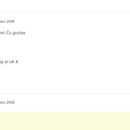
 năm 2008
von! Ĉu gustas
oj al UK 8
 năm 2008