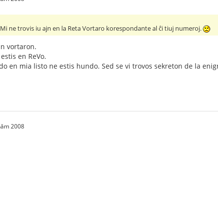
 Mi ne trovis iu ajn en la Reta Vortaro korespondante al ĉi tiuj numeroj.
an vortaron.
o estis en ReVo.
do en mia listo ne estis hundo. Sed se vi trovos sekreton de la eni
 năm 2008