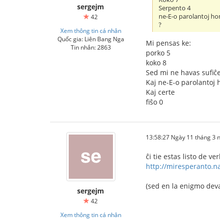
sergejm
Serpento 4
ne-E-o parolantoj ho
42
?
Xem thông tin cá nhân
Quốc gia: Liên Bang Nga
Mi pensas ke:
Tin nhắn: 2863
porko 5
koko 8
Sed mi ne havas sufiĉe
Kaj ne-E-o parolantoj h
Kaj certe
fiŝo 0
13:58:27 Ngày 11 tháng 3
ĉi tie estas listo de ve
http://miresperanto.n
(sed en la enigmo deva
sergejm
42
Xem thông tin cá nhân