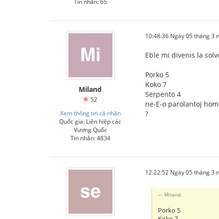
Tin nhắn: 65
10:48:36 Ngày 05 tháng 3
Eble mi divenis la sol
Porko 5
Koko 7
Miland
Serpento 4
52
ne-E-o parolantoj hom
Xem thông tin cá nhân
?
Quốc gia: Liên hiệp các
Vương Quốc
Tin nhắn: 4834
12:22:52 Ngày 05 tháng 3
Miland:
Porko 5
Koko 7