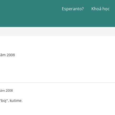
Esperanto?
Khoá học
 năm 2008
 năm 2008
boj", kutime.