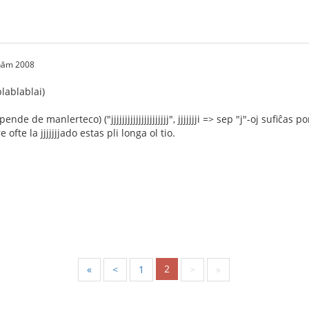
 năm 2008
lablablai)
ende de manlerteco) ("jjjjjjjjjjjjjjjjjjjjj", jjjjjjji => sep "j"-oj sufiĉ
 ofte la jjjjjjjado estas pli longa ol tio.
2
«
<
1
>
»