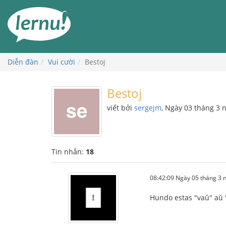
Đi
đến
phần
nội
dung
Diễn đàn
Vui cười
Bestoj
Bestoj
viết bởi
sergejm
, Ngày 03 tháng 3
Tin nhắn:
18
08:42:09 Ngày 05 tháng 3
Hundo estas "vaŭ" aŭ "