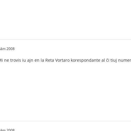
 năm 2008
Mi ne trovis iu ajn en la Reta Vortaro korespondante al ĉi tiuj nume
 năm 2008