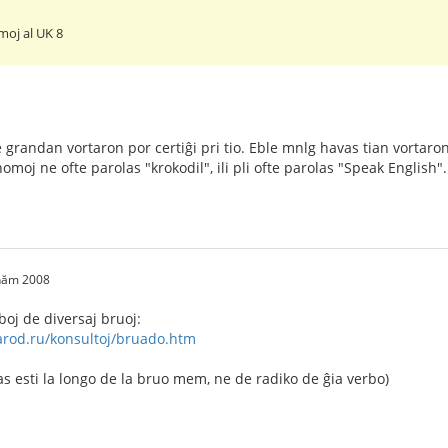
moj al UK 8
 grandan vortaron por certiĝi pri tio. Eble mnlg havas tian vortaro
omoj ne ofte parolas "krokodil", ili pli ofte parolas "Speak English".
 năm 2008
rboj de diversaj bruoj:
arod.ru/konsultoj/bruado.htm
s esti la longo de la bruo mem, ne de radiko de ĝia verbo)