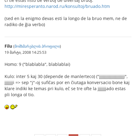
ĉi tie estas listo de verboj de diversaj bruoj:
http://miresperanto.narod.ru/konsultoj/bruado.htm
(sed en la enigmo devas esti la longo de la bruo mem, ne de
radiko de ĝia verbo)
Filu
(
მომხმარებლის პროფილი
)
19 მარტი, 2008 14:25:53
Homo: 9 ("blablabla", blablablai)
Kulo: inter 5 kaj 30 (depende de manlerteco) ("jjjjjjjjjjjjjjjjjjjjj",
jjjjjjji => sep "j"-oj sufiĉas por en ĉiutaga konversacio bone kaj
klare indiki ke temas pri kulo, eĉ se tre ofte la jjjjjjjado estas
pli longa ol tio.