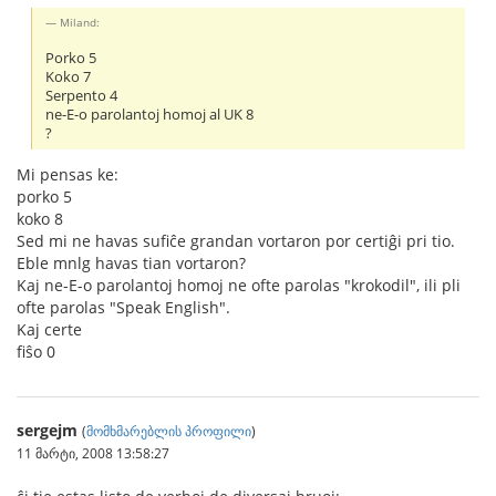
Miland:
Porko 5
Koko 7
Serpento 4
ne-E-o parolantoj homoj al UK 8
?
Mi pensas ke:
porko 5
koko 8
Sed mi ne havas sufiĉe grandan vortaron por certiĝi pri tio.
Eble mnlg havas tian vortaron?
Kaj ne-E-o parolantoj homoj ne ofte parolas "krokodil", ili pli
ofte parolas "Speak English".
Kaj certe
fiŝo 0
sergejm
(
მომხმარებლის პროფილი
)
11 მარტი, 2008 13:58:27