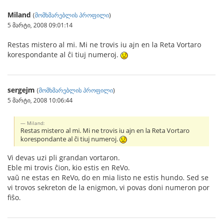
Miland
(
მომხმარებლის პროფილი
)
5 მარტი, 2008 09:01:14
Restas mistero al mi. Mi ne trovis iu ajn en la Reta Vortaro
korespondante al ĉi tiuj numeroj.
sergejm
(
მომხმარებლის პროფილი
)
5 მარტი, 2008 10:06:44
Miland:
Restas mistero al mi. Mi ne trovis iu ajn en la Reta Vortaro
korespondante al ĉi tiuj numeroj.
Vi devas uzi pli grandan vortaron.
Eble mi trovis ĉion, kio estis en ReVo.
vaŭ ne estas en ReVo, do en mia listo ne estis hundo. Sed se
vi trovos sekreton de la enigmon, vi povas doni numeron por
fiŝo.