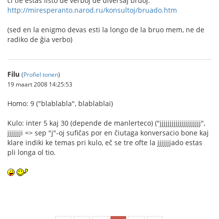
ĉi tie estas listo de verboj de diversaj bruoj:
http://miresperanto.narod.ru/konsultoj/bruado.htm
(sed en la enigmo devas esti la longo de la bruo mem, ne de
radiko de ĝia verbo)
Filu
(
Profiel tonen
)
19 maart 2008 14:25:53
Homo: 9 ("blablabla", blablablai)
Kulo: inter 5 kaj 30 (depende de manlerteco) ("jjjjjjjjjjjjjjjjjjjjj",
jjjjjjji => sep "j"-oj sufiĉas por en ĉiutaga konversacio bone kaj
klare indiki ke temas pri kulo, eĉ se tre ofte la jjjjjjjado estas
pli longa ol tio.