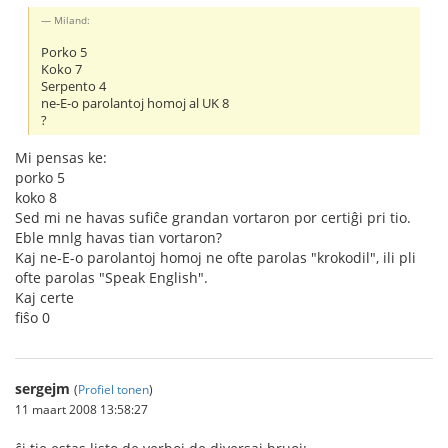
Miland:
Porko 5
Koko 7
Serpento 4
ne-E-o parolantoj homoj al UK 8
?
Mi pensas ke:
porko 5
koko 8
Sed mi ne havas sufiĉe grandan vortaron por certiĝi pri tio.
Eble mnlg havas tian vortaron?
Kaj ne-E-o parolantoj homoj ne ofte parolas "krokodil", ili pli
ofte parolas "Speak English".
Kaj certe
fiŝo 0
sergejm
(
Profiel tonen
)
11 maart 2008 13:58:27