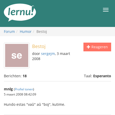
Naar
de
Men
inhoud
Forum
Humor
Bestoj
Bestoj
Reageren
door
sergejm
, 3 maart
2008
Berichten:
18
Taal:
Esperanto
mnlg
(
Profiel tonen
)
5 maart 2008 08:42:09
Hundo estas "vaŭ" aŭ "boj", kutime.