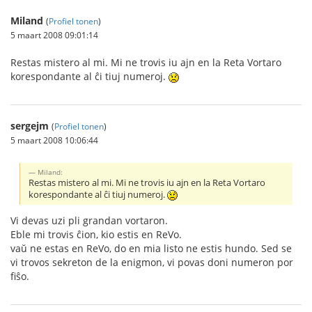
Miland
(
Profiel tonen
)
5 maart 2008 09:01:14
Restas mistero al mi. Mi ne trovis iu ajn en la Reta Vortaro
korespondante al ĉi tiuj numeroj.
sergejm
(
Profiel tonen
)
5 maart 2008 10:06:44
Miland:
Restas mistero al mi. Mi ne trovis iu ajn en la Reta Vortaro
korespondante al ĉi tiuj numeroj.
Vi devas uzi pli grandan vortaron.
Eble mi trovis ĉion, kio estis en ReVo.
vaŭ ne estas en ReVo, do en mia listo ne estis hundo. Sed se
vi trovos sekreton de la enigmon, vi povas doni numeron por
fiŝo.