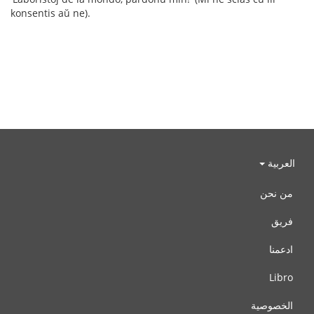
konsentis aŭ ne).
العربية
من نحن
فريق
ادعمنا
Libro
الخصوصية