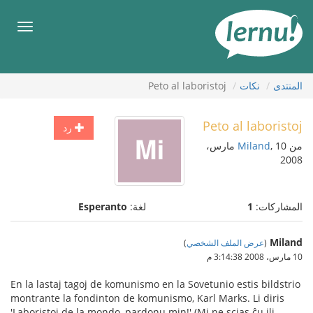
لى
لمحتويات
قائمة
طعام
المنتدى
نكات
Peto al laboristoj
Peto al laboristoj
رد
من
Miland
, 10 مارس،
2008
المشاركات:
1
لغة:
Esperanto
Miland
(
عرض الملف الشخصي
)
10 مارس، 2008 3:14:38 م
En la lastaj tagoj de komunismo en la Sovetunio estis bildstrio
montrante la fondinton de komunismo, Karl Marks. Li diris
'Laboristoj de la mondo, pardonu min!' (Mi ne scias ĉu ili