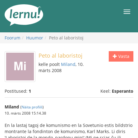
Sisu
juurde
Men
Foorum
Huumor
Peto al laboristoj
Peto al laboristoj
Vasta
kelle poolt
Miland
, 10.
märts 2008
Postitused:
1
Keel:
Esperanto
Miland
(
Näita profiili
)
10. märts 2008 15:14.38
En la lastaj tagoj de komunismo en la Sovetunio estis bildstrio
montrante la fondinton de komunismo, Karl Marks. Li diris
'Laboristoj de la mondo, pardonu min!' (Mi ne scias ĉu ili