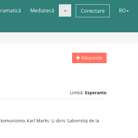
ramatică
Mediatecă
RO
Conectare
Răspunde
Limbă:
Esperanto
komunismo, Karl Marks. Li diris 'Laboristoj de la