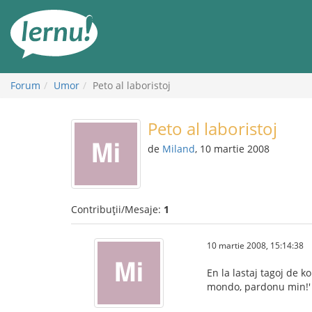
Mergi
la
conținut
Forum
Umor
Peto al laboristoj
Peto al laboristoj
de
Miland
, 10 martie 2008
Contribuții/Mesaje:
1
10 martie 2008, 15:14:38
En la lastaj tagoj de 
mondo, pardonu min!' (