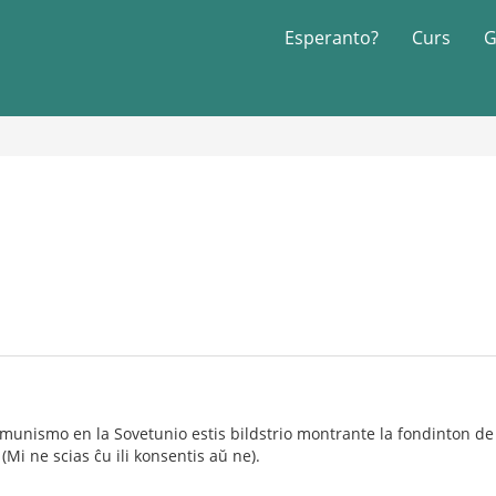
Esperanto?
Curs
G
komunismo en la Sovetunio estis bildstrio montrante la fondinton de 
Mi ne scias ĉu ili konsentis aŭ ne).