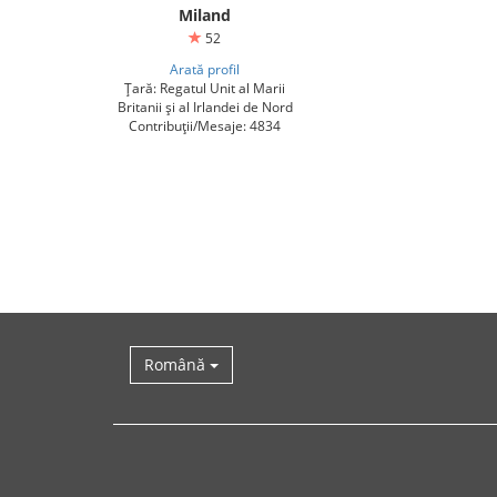
Miland
52
Arată profil
Țară: Regatul Unit al Marii
Britanii și al Irlandei de Nord
Contribuții/Mesaje: 4834
Română