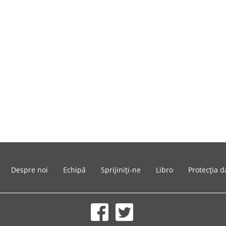
Despre noi
Echipă
Sprijiniți-ne
Libro
Protecția d