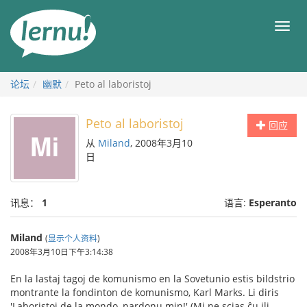
去
目
目
錄
录
頁
论坛
幽默
Peto al laboristoj
Peto al laboristoj
回应
从
Miland
, 2008年3月10
日
讯息：
1
语言:
Esperanto
Miland
(
显示个人资料
)
2008年3月10日下午3:14:38
En la lastaj tagoj de komunismo en la Sovetunio estis bildstrio
montrante la fondinton de komunismo, Karl Marks. Li diris
'Laboristoj de la mondo, pardonu min!' (Mi ne scias ĉu ili