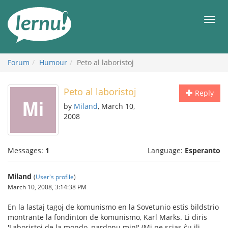
Skip
to
Men
the
content
Forum
Humour
Peto al laboristoj
Peto al laboristoj
Reply
by
Miland
, March 10,
2008
Messages:
1
Language:
Esperanto
Miland
(
User's profile
)
March 10, 2008, 3:14:38 PM
En la lastaj tagoj de komunismo en la Sovetunio estis bildstrio
montrante la fondinton de komunismo, Karl Marks. Li diris
'Laboristoj de la mondo, pardonu min!' (Mi ne scias ĉu ili