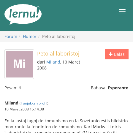
Ke
daftar
Men
isi
Forum
Humor
Peto al laboristoj
Peto al laboristoj
Balas
dari
Miland
, 10 Maret
2008
Pesan:
1
Bahasa:
Esperanto
Miland
(
Tunjukkan profil
)
10 Maret 2008 15.14.38
En la lastaj tagoj de komunismo en la Sovetunio estis bildstrio
montrante la fondinton de komunismo, Karl Marks. Li diris
'Laboristoj de la mondo, pardonu min!' (Mi ne scias ĉu ili