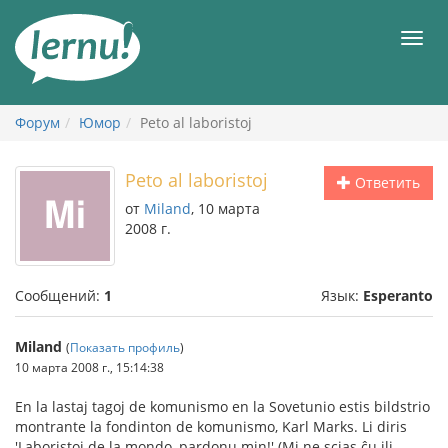
К
содержанию
Мен
Форум
Юмор
Peto al laboristoj
Peto al laboristoj
Ответить
от
Miland
, 10 марта
2008 г.
Сообщений:
1
Язык:
Esperanto
Miland
(
Показать профиль
)
10 марта 2008 г., 15:14:38
En la lastaj tagoj de komunismo en la Sovetunio estis bildstrio
montrante la fondinton de komunismo, Karl Marks. Li diris
'Laboristoj de la mondo, pardonu min!' (Mi ne scias ĉu ili