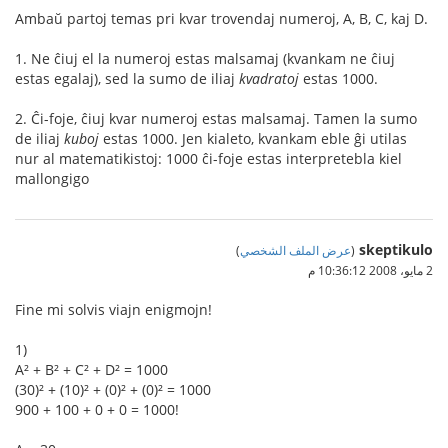
Ambaŭ partoj temas pri kvar trovendaj numeroj, A, B, C, kaj D.
1. Ne ĉiuj el la numeroj estas malsamaj (kvankam ne ĉiuj
estas egalaj), sed la sumo de iliaj
kvadratoj
estas 1000.
2. Ĉi-foje, ĉiuj kvar numeroj estas malsamaj. Tamen la sumo
de iliaj
kuboj
estas 1000. Jen kialeto, kvankam eble ĝi utilas
nur al matematikistoj: 1000 ĉi-foje estas interpretebla kiel
mallongigo
skeptikulo
(
عرض الملف الشخصي
)
2 مايو، 2008 10:36:12 م
Fine mi solvis viajn enigmojn!
1)
A² + B² + C² + D² = 1000
(30)² + (10)² + (0)² + (0)² = 1000
900 + 100 + 0 + 0 = 1000!