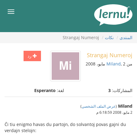
لى
لمحتويات
قائمة
طعام
المنتدى
نكات
Strangaj Numeroj
Strangaj Numeroj
رد
من
, 2 مايو، 2008
Miland
المشاركات:
3
لغة:
Esperanto
Miland
(
عرض الملف الشخصي
)
2 مايو، 2008 6:18:59 م
Ĉi tiu enigmo havas du partojn, do solvantoj povas gajni du
verdajn stelojn: