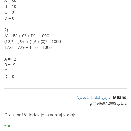
A = 30
B = 10
C = 0
D = 0
2)
A³ + B³ + C³ + D³ = 1000
(12)³ + (-9)³ + (1)³ + (0)³ = 1000
1728 - 729 + 1 - 0 = 1000
A = 12
B = -9
C = 1
D = 0
Miland
(
عرض الملف الشخصي
)
2 مايو، 2008 11:46:07 م
Gratulon! Vi indas je la verdaj steloj:
* *