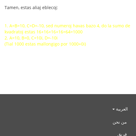
Tamen, estas aliaj eblecoj:
1. A=B=10, C=D=-10, sed numeroj havas bazo 4, do la sumo de
kvadratoj estas 16+16+16+16=64=1000
2. A=10, B=0, C=10i, D=-10i
(Tial 1000 estas mallongigo por 1000+0i)
العربية
من نحن
فريق