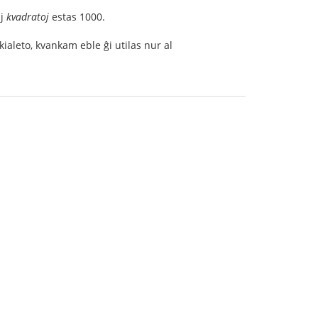
aj
kvadratoj
estas 1000.
kialeto, kvankam eble ĝi utilas nur al