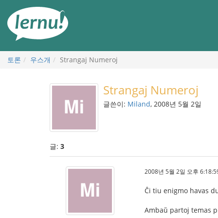
본
문
으
로
토론
우스개
Strangaj Numeroj
Strangaj Numeroj
글쓴이:
Miland
, 2008년 5월 2일
글:
3
2008년 5월 2일 오후 6:18:5
Ĉi tiu enigmo havas du
Ambaŭ partoj temas pri