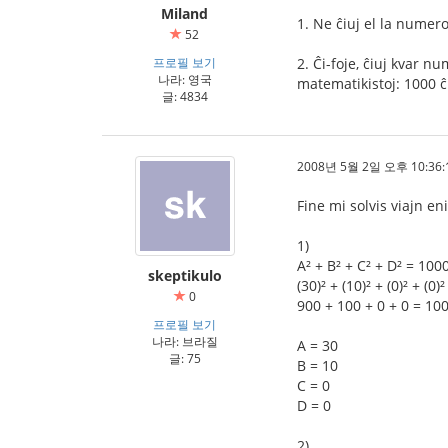
Miland
1. Ne ĉiuj el la numer
52
프로필 보기
2. Ĉi-foje, ĉiuj kvar 
나라: 영국
matematikistoj: 1000 ĉ
글: 4834
2008년 5월 2일 오후 10:36:
Fine mi solvis viajn e
1)
A² + B² + C² + D² = 100
skeptikulo
(30)² + (10)² + (0)² + (0)
0
900 + 100 + 0 + 0 = 100
프로필 보기
나라: 브라질
A = 30
글: 75
B = 10
C = 0
D = 0
2)