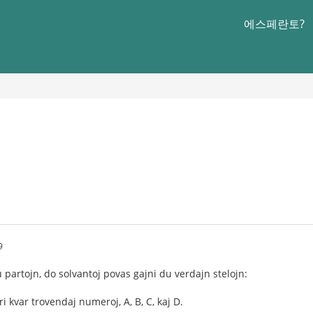
에스페란토?
9
 partojn, do solvantoj povas gajni du verdajn stelojn:
 kvar trovendaj numeroj, A, B, C, kaj D.