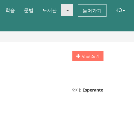
학습
문법
도서관
KO
들어가기
댓글 쓰기
언어:
Esperanto