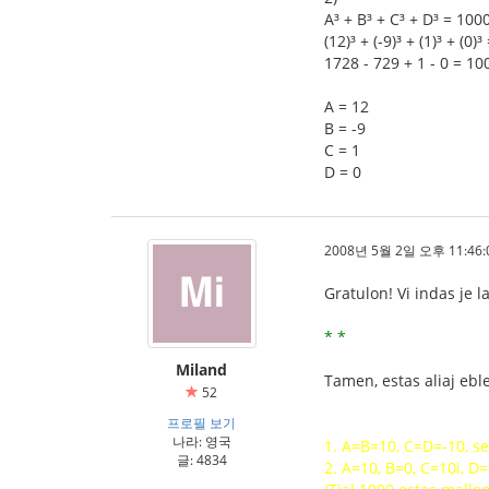
A³ + B³ + C³ + D³ = 100
(12)³ + (-9)³ + (1)³ + (0)
1728 - 729 + 1 - 0 = 10
A = 12
B = -9
C = 1
D = 0
2008년 5월 2일 오후 11:46:
Gratulon! Vi indas je la
* *
Miland
Tamen, estas aliaj eble
52
프로필 보기
나라: 영국
1. A=B=10, C=D=-10, s
글: 4834
2. A=10, B=0, C=10i, D=