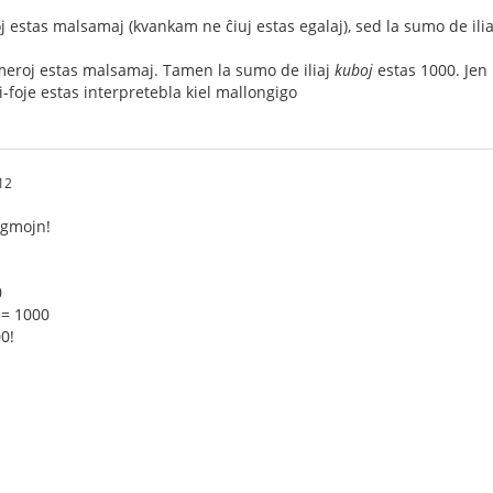
oj estas malsamaj (kvankam ne ĉiuj estas egalaj), sed la sumo de ili
numeroj estas malsamaj. Tamen la sumo de iliaj
kuboj
estas 1000. Jen 
i-foje estas interpretebla kiel mallongigo
12
nigmojn!
0
² = 1000
0!