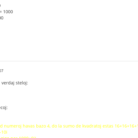
0
³ = 1000
00
07
 verdaj steloj:
coj:
ed numeroj havas bazo 4, do la sumo de kvadratoj estas 16+16+16
-10i