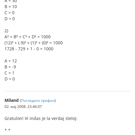
A = 30
B = 10
C = 0
D = 0
2)
A³ + B³ + C³ + D³ = 1000
(12)³ + (-9)³ + (1)³ + (0)³ = 1000
1728 - 729 + 1 - 0 = 1000
A = 12
B = -9
C = 1
D = 0
Miland
(
Погледати профил
)
02. мај 2008. 23.46.07
Gratulon! Vi indas je la verdaj steloj:
* *