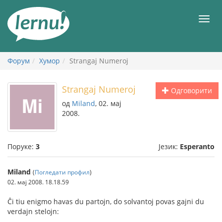
У
садржају
Мен
Форум
Хумор
Strangaj Numeroj
Strangaj Numeroj
Одговорити
од
Miland
, 02. мај
2008.
Поруке:
3
Језик:
Esperanto
Miland
(
Погледати профил
)
02. мај 2008. 18.18.59
Ĉi tiu enigmo havas du partojn, do solvantoj povas gajni du
verdajn stelojn: