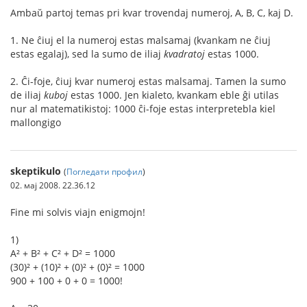
Ambaŭ partoj temas pri kvar trovendaj numeroj, A, B, C, kaj D.
1. Ne ĉiuj el la numeroj estas malsamaj (kvankam ne ĉiuj
estas egalaj), sed la sumo de iliaj
kvadratoj
estas 1000.
2. Ĉi-foje, ĉiuj kvar numeroj estas malsamaj. Tamen la sumo
de iliaj
kuboj
estas 1000. Jen kialeto, kvankam eble ĝi utilas
nur al matematikistoj: 1000 ĉi-foje estas interpretebla kiel
mallongigo
skeptikulo
(
Погледати профил
)
02. мај 2008. 22.36.12
Fine mi solvis viajn enigmojn!
1)
A² + B² + C² + D² = 1000
(30)² + (10)² + (0)² + (0)² = 1000
900 + 100 + 0 + 0 = 1000!