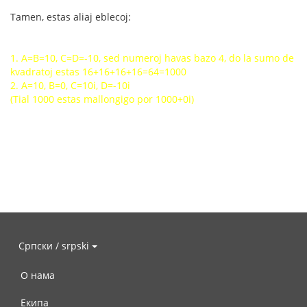
Tamen, estas aliaj eblecoj:
1. A=B=10, C=D=-10, sed numeroj havas bazo 4, do la sumo de
kvadratoj estas 16+16+16+16=64=1000
2. A=10, B=0, C=10i, D=-10i
(Tial 1000 estas mallongigo por 1000+0i)
Српски / srpski
О нама
Екипа