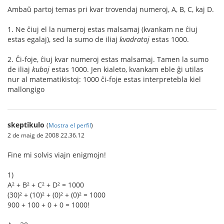
Ambaŭ partoj temas pri kvar trovendaj numeroj, A, B, C, kaj D.
1. Ne ĉiuj el la numeroj estas malsamaj (kvankam ne ĉiuj
estas egalaj), sed la sumo de iliaj
kvadratoj
estas 1000.
2. Ĉi-foje, ĉiuj kvar numeroj estas malsamaj. Tamen la sumo
de iliaj
kuboj
estas 1000. Jen kialeto, kvankam eble ĝi utilas
nur al matematikistoj: 1000 ĉi-foje estas interpretebla kiel
mallongigo
skeptikulo
(
Mostra el perfil
)
2 de maig de 2008 22.36.12
Fine mi solvis viajn enigmojn!
1)
A² + B² + C² + D² = 1000
(30)² + (10)² + (0)² + (0)² = 1000
900 + 100 + 0 + 0 = 1000!