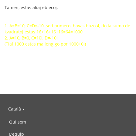
Tamen, estas aliaj eblecoj:
1. A=B=10, C=D=-10, sed numeroj havas bazo 4, do la sumo de
kvadratoj estas 16+16+16+16=64=1000
2. A=10, B=0, C=10i, D=-10i
(Tial 1000 estas mallongigo por 1000+0i)
Català
Qui som
L'equip