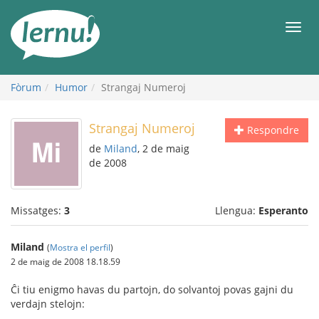
Al
contingut
Men
Fòrum
Humor
Strangaj Numeroj
Strangaj Numeroj
Respondre
de
Miland
, 2 de maig
de 2008
Missatges:
3
Llengua:
Esperanto
Miland
(
Mostra el perfil
)
2 de maig de 2008 18.18.59
Ĉi tiu enigmo havas du partojn, do solvantoj povas gajni du
verdajn stelojn: