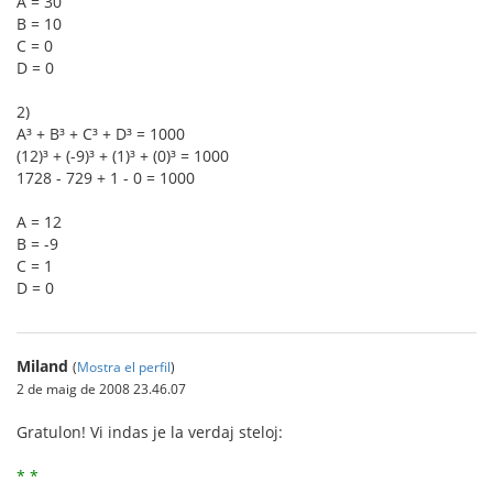
A = 30
B = 10
C = 0
D = 0
2)
A³ + B³ + C³ + D³ = 1000
(12)³ + (-9)³ + (1)³ + (0)³ = 1000
1728 - 729 + 1 - 0 = 1000
A = 12
B = -9
C = 1
D = 0
Miland
(
Mostra el perfil
)
2 de maig de 2008 23.46.07
Gratulon! Vi indas je la verdaj steloj:
* *