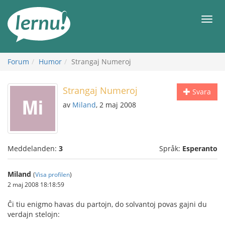
Till
sidans
Meny
innehåll
Forum
Humor
Strangaj Numeroj
Strangaj Numeroj
Svara
av
Miland
, 2 maj 2008
Meddelanden:
3
Språk:
Esperanto
Miland
(
Visa profilen
)
2 maj 2008 18:18:59
Ĉi tiu enigmo havas du partojn, do solvantoj povas gajni du
verdajn stelojn: