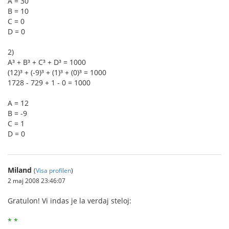
A = 30
B = 10
C = 0
D = 0
2)
A³ + B³ + C³ + D³ = 1000
(12)³ + (-9)³ + (1)³ + (0)³ = 1000
1728 - 729 + 1 - 0 = 1000
A = 12
B = -9
C = 1
D = 0
Miland
(
Visa profilen
)
2 maj 2008 23:46:07
Gratulon! Vi indas je la verdaj steloj:
* *