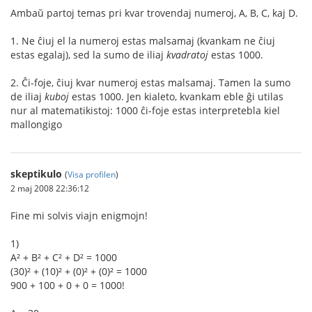
Ambaŭ partoj temas pri kvar trovendaj numeroj, A, B, C, kaj D.
1. Ne ĉiuj el la numeroj estas malsamaj (kvankam ne ĉiuj
estas egalaj), sed la sumo de iliaj
kvadratoj
estas 1000.
2. Ĉi-foje, ĉiuj kvar numeroj estas malsamaj. Tamen la sumo
de iliaj
kuboj
estas 1000. Jen kialeto, kvankam eble ĝi utilas
nur al matematikistoj: 1000 ĉi-foje estas interpretebla kiel
mallongigo
skeptikulo
(
Visa profilen
)
2 maj 2008 22:36:12
Fine mi solvis viajn enigmojn!
1)
A² + B² + C² + D² = 1000
(30)² + (10)² + (0)² + (0)² = 1000
900 + 100 + 0 + 0 = 1000!