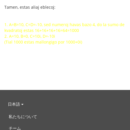
Tamen, estas aliaj eblecoj:
1. A=B=10, C=D=-10, sed numeroj havas bazo 4, do la sumo de
kvadratoj estas 16+16+16+16=64=1000
2. A=10, B=0, C=10i, D=-10i
(Tial 1000 estas mallongigo por 1000+0i)
日本語
私たちについて
チーム