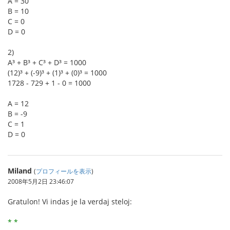
A = 30
B = 10
C = 0
D = 0
2)
A³ + B³ + C³ + D³ = 1000
(12)³ + (-9)³ + (1)³ + (0)³ = 1000
1728 - 729 + 1 - 0 = 1000
A = 12
B = -9
C = 1
D = 0
Miland
(
プロフィールを表示
)
2008年5月2日 23:46:07
Gratulon! Vi indas je la verdaj steloj:
* *