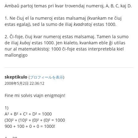
Ambaŭ partoj temas pri kvar trovendaj numeroj, A, B, C, kaj D.
1. Ne ĉiuj el la numeroj estas malsamaj (kvankam ne ĉiuj
estas egalaj), sed la sumo de iliaj
kvadratoj
estas 1000.
2. Ĉi-foje, ĉiuj kvar numeroj estas malsamaj. Tamen la sumo
de iliaj
kuboj
estas 1000. Jen kialeto, kvankam eble ĝi utilas
nur al matematikistoj: 1000 ĉi-foje estas interpretebla kiel
mallongigo
skeptikulo
(
プロフィールを表示
)
2008年5月2日 22:36:12
Fine mi solvis viajn enigmojn!
1)
A² + B² + C² + D² = 1000
(30)² + (10)² + (0)² + (0)² = 1000
900 + 100 + 0 + 0 = 1000!