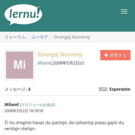
目
次
メ
へ
ニ
ュ
ー
フォーラム
ユーモア
Strangaj Numeroj
Strangaj Numeroj
回答する
Miland
,2008年5月2日の
メッセージ:
3
言語:
Esperanto
Miland
(
プロフィールを表示
)
2008年5月2日 18:18:59
Ĉi tiu enigmo havas du partojn, do solvantoj povas gajni du
verdajn stelojn: