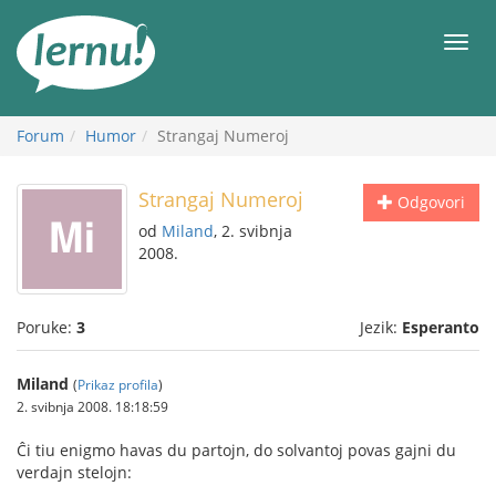
Sadržaj
Meni
Forum
Humor
Strangaj Numeroj
Strangaj Numeroj
Odgovori
od
Miland
, 2. svibnja
2008.
Poruke:
3
Jezik:
Esperanto
Miland
(
Prikaz profila
)
2. svibnja 2008. 18:18:59
Ĉi tiu enigmo havas du partojn, do solvantoj povas gajni du
verdajn stelojn: