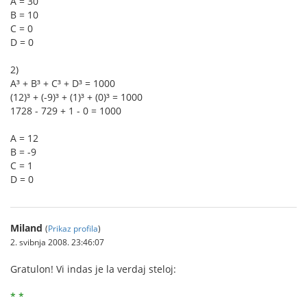
A = 30
B = 10
C = 0
D = 0
2)
A³ + B³ + C³ + D³ = 1000
(12)³ + (-9)³ + (1)³ + (0)³ = 1000
1728 - 729 + 1 - 0 = 1000
A = 12
B = -9
C = 1
D = 0
Miland
(
Prikaz profila
)
2. svibnja 2008. 23:46:07
Gratulon! Vi indas je la verdaj steloj:
* *