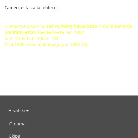
Tamen, estas aliaj eblecoj:
1. A=B=10, C=D=-10, sed numeroj havas bazo 4, do la sumo de
kvadratoj estas 16+16+16+16=64=1000
2. A=10, B=0, C=10i, D=-10i
(Tial 1000 estas mallongigo por 1000+0i)
Hrvatski
O nama
Ekipa