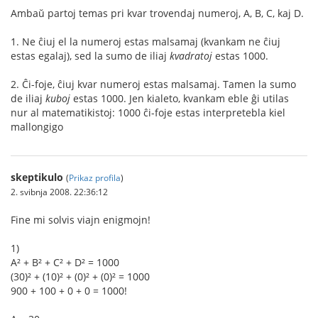
Ambaŭ partoj temas pri kvar trovendaj numeroj, A, B, C, kaj D.
1. Ne ĉiuj el la numeroj estas malsamaj (kvankam ne ĉiuj
estas egalaj), sed la sumo de iliaj
kvadratoj
estas 1000.
2. Ĉi-foje, ĉiuj kvar numeroj estas malsamaj. Tamen la sumo
de iliaj
kuboj
estas 1000. Jen kialeto, kvankam eble ĝi utilas
nur al matematikistoj: 1000 ĉi-foje estas interpretebla kiel
mallongigo
skeptikulo
(
Prikaz profila
)
2. svibnja 2008. 22:36:12
Fine mi solvis viajn enigmojn!
1)
A² + B² + C² + D² = 1000
(30)² + (10)² + (0)² + (0)² = 1000
900 + 100 + 0 + 0 = 1000!