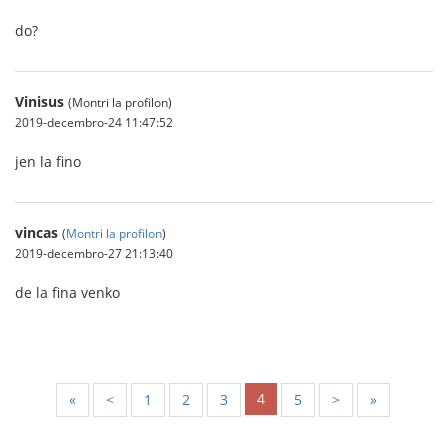
do?
Vinisus
(Montri la profilon)
2019-decembro-24 11:47:52
jen la fino
vincas
(
Montri la profilon
)
2019-decembro-27 21:13:40
de la fina venko
4
«
<
1
2
3
5
>
»