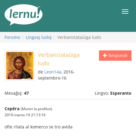
Al
la
Men
enhavo
Forumo
Lingvaj ludoj
Verbanstataŭiga ludo
Verbanstataŭiga
Respondi
ludo
de
Leon14a
, 2016-
septembro-16
Mesaĝoj:
47
Lingvo:
Esperanto
Серёга
(Montri la profilon)
2019-marto-19 21:13:16
ofte rilata al komerco se tro avida