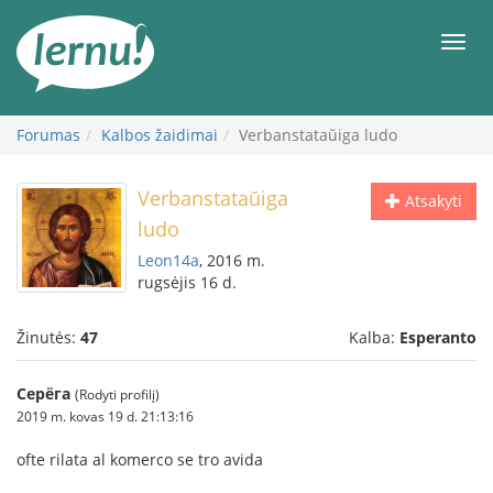
Į
turinį
Meni
Forumas
Kalbos žaidimai
Verbanstataŭiga ludo
Verbanstataŭiga
Atsakyti
ludo
Leon14a
, 2016 m.
rugsėjis 16 d.
Žinutės:
47
Kalba:
Esperanto
Серёга
(Rodyti profilį)
2019 m. kovas 19 d. 21:13:16
ofte rilata al komerco se tro avida