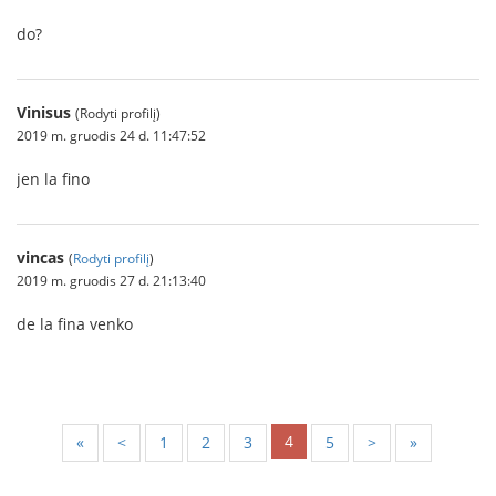
do?
Vinisus
(Rodyti profilį)
2019 m. gruodis 24 d. 11:47:52
jen la fino
vincas
(
Rodyti profilį
)
2019 m. gruodis 27 d. 21:13:40
de la fina venko
4
«
<
1
2
3
5
>
»