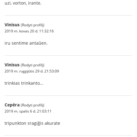
uzi, vorton, irante.
Vinisus
(Rodyti profilį)
2019 m. kovas 20 d. 11:32:16
iru sentime antaŭen.
Vinisus
(Rodyti profilį)
2019 m. rugpjūtis 29 d. 21:53:09
trinkias trinkanto...
Серёга
(Rodyti profilį)
2019 m. spalis 6 d. 21:03:11
tripunkton sragiĝis akurate