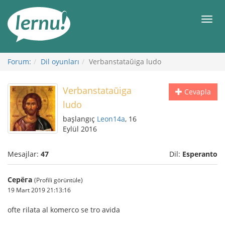
İçerik
Görüntüleme
Men
Forum:
Dil oyunları
Verbanstataŭiga ludo
Verbanstataŭiga
Cevapla
ludo
başlangıç
Leon14a
, 16
Eylül 2016
Mesajlar:
47
Dil:
Esperanto
Серёга
(Profili görüntüle)
19 Mart 2019 21:13:16
ofte rilata al komerco se tro avida