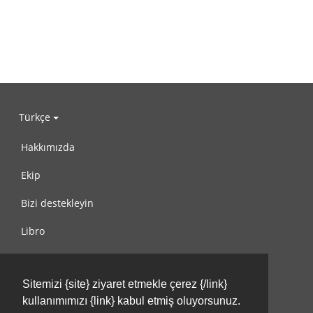
Türkçe
Hakkımızda
Ekip
Bizi destekleyin
Libro
Gizlilik Politikası
Sitemizi {site} ziyaret etmekle çerez {/link}
Kullanım Koşulları
kullanımımızı {link} kabul etmiş oluyorsunuz.