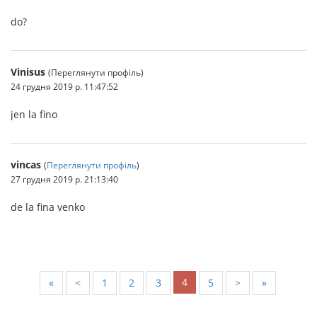
do?
Vinisus
(Переглянути профіль)
24 грудня 2019 р. 11:47:52
jen la fino
vincas
(
Переглянути профіль
)
27 грудня 2019 р. 21:13:40
de la fina venko
4
«
<
1
2
3
5
>
»