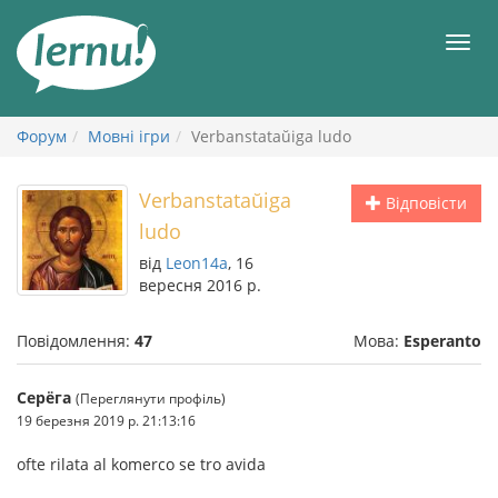
До
змісту
Мен
Форум
Мовні ігри
Verbanstataŭiga ludo
Verbanstataŭiga
Відповісти
ludo
від
Leon14a
, 16
вересня 2016 р.
Повідомлення:
47
Мова:
Esperanto
Серёга
(Переглянути профіль)
19 березня 2019 р. 21:13:16
ofte rilata al komerco se tro avida